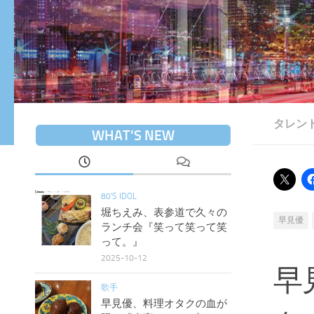
タレン
WHAT’S NEW
80'S IDOL
堀ちえみ、表参道で久々の
早見優
ランチ会『笑って笑って笑
って。』
2025-10-12
早
歌手
早見優、料理オタクの血が