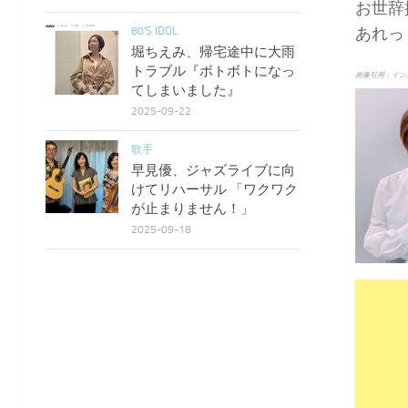
お世辞
あれっ
80'S IDOL
堀ちえみ、帰宅途中に大雨
トラブル『ボトボトになっ
画像引用：イン
てしまいました』
2025-09-22
歌手
早見優、ジャズライブに向
けてリハーサル 「ワクワク
が止まりません！」
2025-09-18