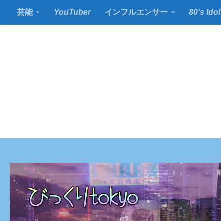
芸能
YouTuber
インフルエンサー
80’s Idol
コンテンツの下