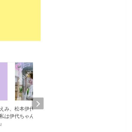
1,648
えみ、松本伊代をランチに招
早見優、ラジオの舞台裏
私は伊代ちゃんが大好きで
『クリスさんならではの
』
2023-01-06