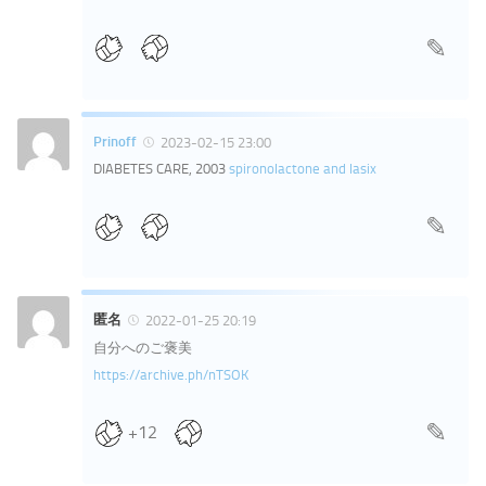
Prinoff
2023-02-15 23:00
DIABETES CARE, 2003
spironolactone and lasix
匿名
2022-01-25 20:19
自分へのご褒美
https://archive.ph/nTSOK
+12