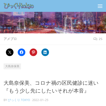
コンテンツの下
アメブロ
25
大島奈保美
大島奈保美、コロナ禍の区民健診に迷い
『もう少し先にしたいそれが本音』
BY
びっくり.TOKYO
·
2022-01-25