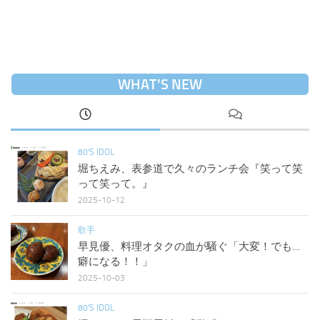
WHAT’S NEW
80'S IDOL
堀ちえみ、表参道で久々のランチ会『笑って笑
って笑って。』
2025-10-12
歌手
早見優、料理オタクの血が騒ぐ「大変！でも…
癖になる！！」
2025-10-03
80'S IDOL