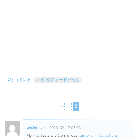
コメント
25件のフィードバック
«
1
2
tiesbinna
2023-02-17 05:06
My first tests w o Clomid was
tamoxifen interactions