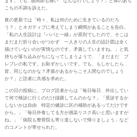
ます。でも…股関節も痛い なんなのでしょう？」と体のあち
こちの不調を訴えた。
夜の更新では「時々、私は何のために生きているのだろ
う？」とネガティブに考えてしまう瞬間があることを告白。
「私の人生設計は『パパと一緒』が原則でしたので、そこは
まだまだ折り合いがつかず 一人きりの人生の設計図は全く
描けていないのが実情なのです。矛盾していますね。」と気
持ちが落ち込みがちになってしまうようで、「まだまだ ブ
レブレの私です。お恥ずかしいです。でも、もしかしたら…
皆、同じなのかな？矛盾があるからこそ人間なのでしょう
か？」と読者に共感を求めた。
この日の投稿に、ブログ読者からは「毎日毎日、外出してい
て何で検診に行くのだけ躊躇してんのかな？」「受診するか
しないかは自由 特定の健診に区の補助があるってだけです
から。」「毎日外食してる方が感染リスク高いと思いますが
ね。」「病院も整骨院も寄り道しないで帰りましょう」など
のコメントが寄せられた。