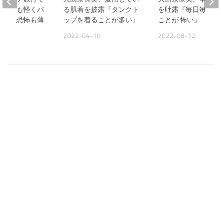
『頭痛も軽くパ
る肌着を披露『タンクト
を吐露『毎日毎日 
作への恐怖も薄
ップを着ることが多い』
ことが 怖い』
2022-04-10
2022-08-12
09