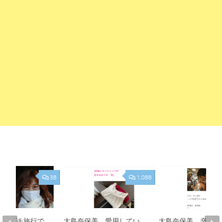
38
1,088
美、プチ旅行で
大島奈保美、愛用してい
大島奈保美、辛い胸