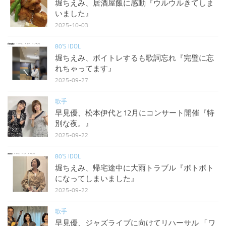
堀ちえみ、居酒屋飯に感動『ウルウルきてしま
いました』
2025-10-03
80'S IDOL
堀ちえみ、ボイトレするも歌詞忘れ『完璧に忘
れちゃってます』
2025-09-27
歌手
早見優、松本伊代と12月にコンサート開催『特
別な夜。』
2025-09-22
80'S IDOL
堀ちえみ、帰宅途中に大雨トラブル『ボトボト
になってしまいました』
2025-09-22
歌手
早見優、ジャズライブに向けてリハーサル 「ワ