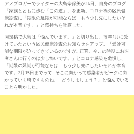
アメブロガーでライターの大島奈保美が24日、自身のブログ
「家族とともに歩む『この道』」を更新。コロナ禍の区民健
康診査に「期限の延期が可能ならば もう少し先にしたいそ
れが本音です。」と気持ちを吐露した。
同投稿で大島は「悩んでいます。」と切り出し、毎年1月に受
けていたという区民健康診査のお知らせをアップ。「受診可
能な期限が迫ってきているのですが…正直、今この時期にお医
者さんに行くのは少し怖いです。」とコロナ感染を危惧し、
「期限の延期が可能ならば もう少し先にしたいそれが本音
です。2月15日までって…そこに向かって感染者がピークに向
かっていく時ですものね。…どうしましょう？」と悩んでいる
ことを明かした。