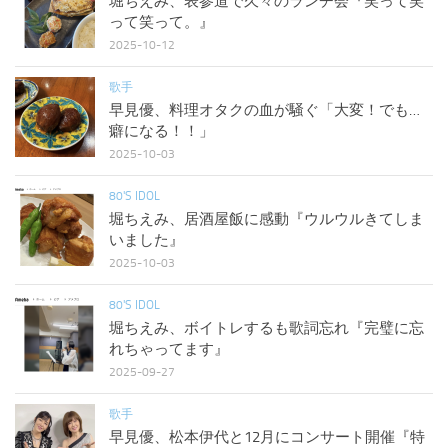
堀ちえみ、表参道で久々のランチ会『笑って笑
って笑って。』
2025-10-12
歌手
早見優、料理オタクの血が騒ぐ「大変！でも…
癖になる！！」
2025-10-03
80'S IDOL
堀ちえみ、居酒屋飯に感動『ウルウルきてしま
いました』
2025-10-03
80'S IDOL
堀ちえみ、ボイトレするも歌詞忘れ『完璧に忘
れちゃってます』
2025-09-27
歌手
早見優、松本伊代と12月にコンサート開催『特