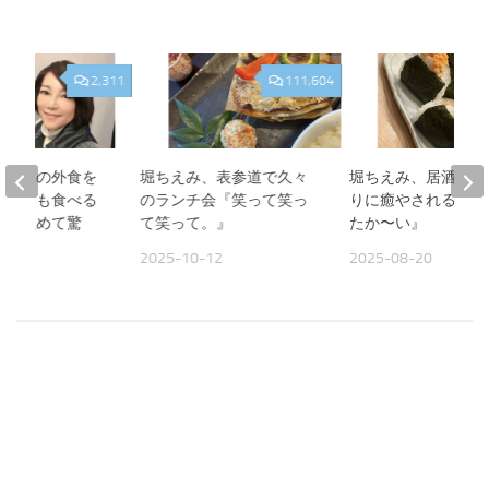
2,311
111,604
、夫との外食を
堀ちえみ、表参道で久々
堀ちえみ、居酒屋お
人よりも食べる
のランチ会『笑って笑っ
りに癒やされる夜『
見て改めて驚
て笑って。』
たか〜い』
2025-10-12
2025-08-20
09