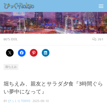
コンテンツの下
80'S IDOL
261
堀ちえみ
堀ちえみ、親友とサラダ夕食『3時間ぐら
い夢中になって』
BY
びっくり.TOKYO
·
2025-09-10