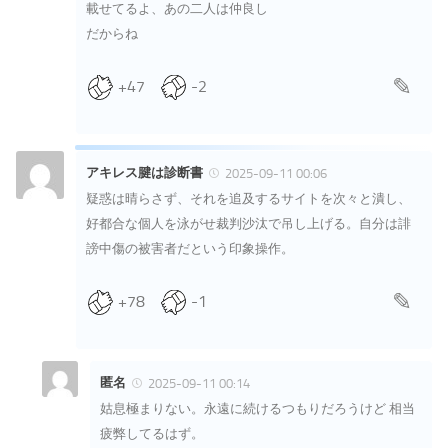
載せてるよ、あの二人は仲良し
だからね
+47
-2
アキレス腱は診断書
2025-09-11 00:06
疑惑は晴らさず、それを追及するサイトを次々と潰し、
好都合な個人を泳がせ裁判沙汰で吊し上げる。自分は誹
謗中傷の被害者だという印象操作。
+78
-1
匿名
2025-09-11 00:14
姑息極まりない。永遠に続けるつもりだろうけど 相当
疲弊してるはず。