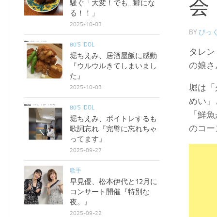
会
騒ぐ「大変！でも…癖にな
る！！」
2025-10-03
BY
びっく
80'S IDOL
タレン
堀ちえみ、居酒屋飯に感動
の娘さ
『ウルウルきてしまいまし
た』
堀は「
2025-10-03
めい」
80'S IDOL
「鮮魚
堀ちえみ、ボイトレするも
のコー
歌詞忘れ『完璧に忘れちゃ
ってます』
2025-09-27
歌手
早見優、松本伊代と12月に
コンサート開催『特別な
夜。』
2025-09-22