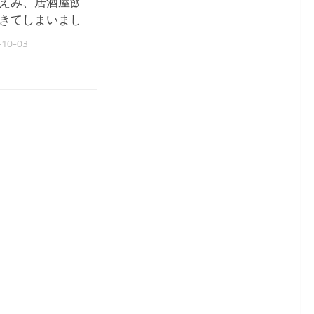
えみ、居酒屋飯に感動『ウル
堀ちえみ、夫の内視鏡検
きてしまいました』
る『深く反省しました』
-10-03
2025-09-11