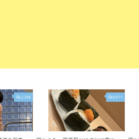
2,268
9,671