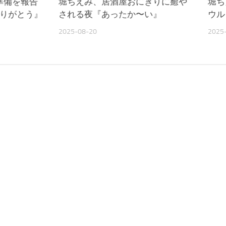
準備を報告
堀ちえみ、居酒屋おにぎりに癒や
堀ち
ありがとう』
される夜『あったか〜い』
ウル
2025-08-20
2025