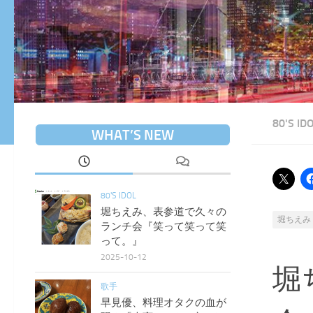
80'S ID
WHAT’S NEW
80'S IDOL
堀ちえみ、表参道で久々の
堀ちえみ
ランチ会『笑って笑って笑
って。』
2025-10-12
堀
歌手
早見優、料理オタクの血が