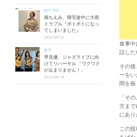
80'S IDOL
堀ちえみ、帰宅途中に大雨
トラブル『ボトボトになっ
てしまいました』
2025-09-22
食事中
歌手
話した
早見優、ジャズライブに向
けてリハーサル 「ワクワク
その後
が止まりません！」
ーをい
2025-09-18
間を振
「その
方まで
にあり
この投