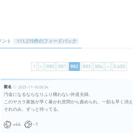
メント
111,275件のフィードバック
1
«
990
991
992
993
994
»
6,400
匿名
2025-11-16 06:54
汚金になるならなりふり構わない外道夫婦。
このヤカラ家族が早く暴かれ世間から責められ、一刻も早く消え
それのみ、ずっと待ってる。
+44
-1