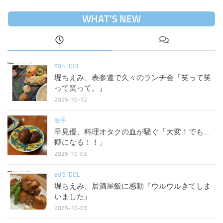
WHAT’S NEW
80'S IDOL
堀ちえみ、表参道で久々のランチ会『笑って笑
って笑って。』
2025-10-12
歌手
早見優、料理オタクの血が騒ぐ「大変！でも…
癖になる！！」
2025-10-03
80'S IDOL
堀ちえみ、居酒屋飯に感動『ウルウルきてしま
いました』
2025-10-03