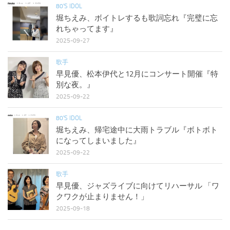
80'S IDOL
堀ちえみ、ボイトレするも歌詞忘れ『完璧に忘
れちゃってます』
2025-09-27
歌手
早見優、松本伊代と12月にコンサート開催『特
別な夜。』
2025-09-22
80'S IDOL
堀ちえみ、帰宅途中に大雨トラブル『ボトボト
になってしまいました』
2025-09-22
歌手
早見優、ジャズライブに向けてリハーサル 「ワ
クワクが止まりません！」
2025-09-18