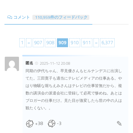
コメント
110,959件のフィードバック
1
«
907
908
909
910
911
»
6,377
匿名
2025-11-12 20:08
同期の伊代ちゃん、早見優さんもヒルナンデスに出演し
てた。三田寛子も適当にテレビメディアの仕事ある。や
はり物騒な堀ちえみさんはテレビの仕事皆無だから、複
数の講演会の派遣会社に登録して必死で惨めね。あとは
ブロガーの仕事だけ。見た目が激変したら世の中の人は
観たくない。。
+38
-3