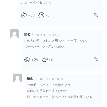
いつもベタベタじゃん！！
+38
-3
匿名
2025-11-12 19:47
この人の髪、きれいと思ったこと一度もない。
バッサバサでアホ毛いっぱい。
+54
-3
匿名
2025-11-12 20:05
アホ毛イッパイって乾燥だよね
普段のお手入れ出来てないわ～
顔、テッカテカ、髪ベッタベタ気持ち悪くなる