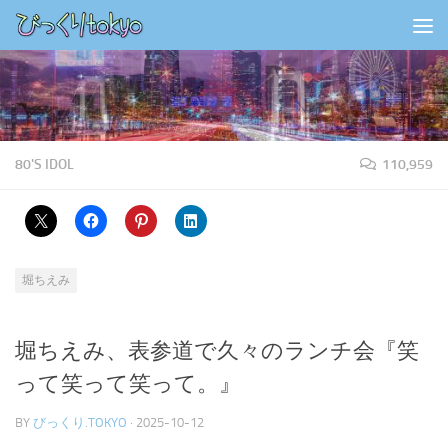
コンテンツの下
80'S IDOL
110,959
堀ちえみ
堀ちえみ、表参道で久々のランチ会『笑
って笑って笑って。』
BY
びっくり.TOKYO
·
2025-10-12