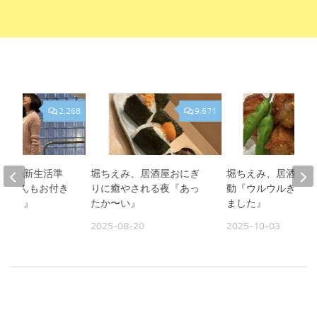
2,268
9,671
、娘の新生活準
堀ちえみ、居酒屋おにぎ
堀ちえみ、居酒屋飯
『Sくんもお付き
りに癒やされる夜『あっ
動『ウルウルきてし
がとう』
たか〜い』
ました』
13
2025-08-20
2025-10-03