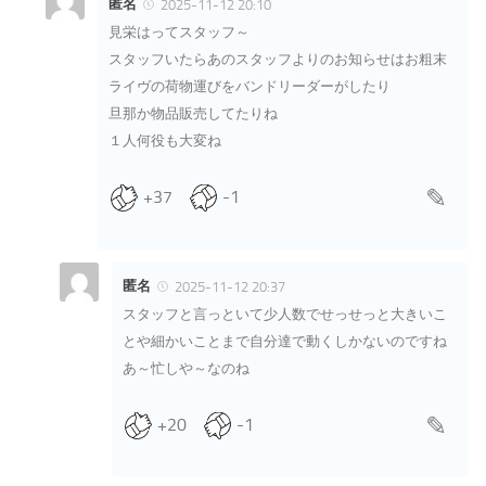
匿名
2025-11-12 20:10
見栄はってスタッフ～
スタッフいたらあのスタッフよりのお知らせはお粗末
ライヴの荷物運びをバンドリーダーがしたり
旦那か物品販売してたりね
１人何役も大変ね
+37
-1
匿名
2025-11-12 20:37
スタッフと言っといて少人数でせっせっと大きいこ
とや細かいことまで自分達で動くしかないのですね
あ～忙しや～なのね
+20
-1