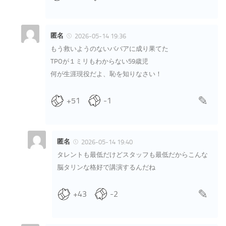
匿名
2026-05-14 19:36
もう救いようのないババアに成り果てた
TPOが１ミリもわからない59歳児
何が生涯現役だよ、恥を知りなさい！
+51
-1
匿名
2026-05-14 19:40
タレントも最低だけどスタッフも最低だからこんな
脳タリンな格好で講演するんだね
+43
-2