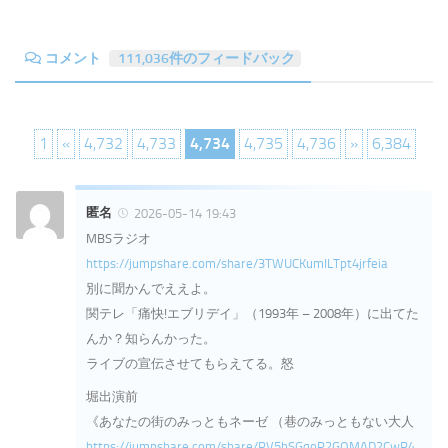
コメント
111,036件のフィードバック
1
«
4,732
4,733
4,734
4,735
4,736
»
6,384
匿名
2026-05-14 19:43
MBSラジオ
https://jumpshare.com/share/3TWUCKumILTpt4jrfeia
別に聞かんでええよ。
関テレ「痛快!エブリデイ」（1993年 – 2008年）に出てた
んか？知らんかった。
ライブの宣伝させてもらえてる。怒
堀出演前
《あなたの街のみっともネーゼ （巷のみっともない大人
https://jumpshare.com/share/PV5bSGqoP2GOMAD2CwP4