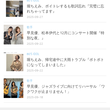
80'S IDOL
堀ちえみ、ボイトレするも歌詞忘れ『完璧に忘
れちゃってます』
2025-09-27
歌手
早見優、松本伊代と12月にコンサート開催『特
別な夜。』
2025-09-22
80'S IDOL
堀ちえみ、帰宅途中に大雨トラブル『ボトボト
になってしまいました』
2025-09-22
歌手
早見優、ジャズライブに向けてリハーサル 「ワ
クワクが止まりません！」
2025-09-18