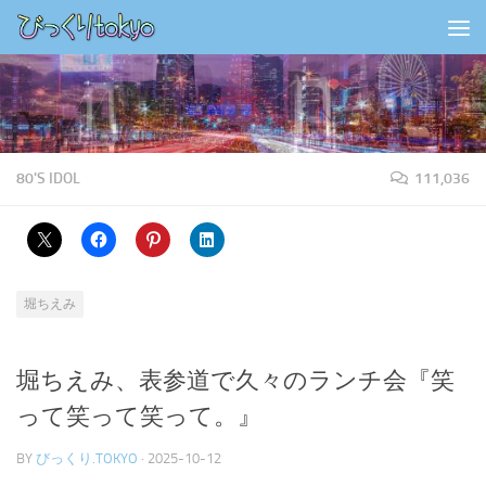
コンテンツの下
80'S IDOL
111,036
堀ちえみ
堀ちえみ、表参道で久々のランチ会『笑
って笑って笑って。』
BY
びっくり.TOKYO
·
2025-10-12