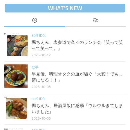
WHAT’S NEW
80'S IDOL
堀ちえみ、表参道で久々のランチ会『笑って笑
って笑って。』
2025-10-12
歌手
早見優、料理オタクの血が騒ぐ「大変！でも…
癖になる！！」
2025-10-03
80'S IDOL
堀ちえみ、居酒屋飯に感動『ウルウルきてしま
いました』
2025-10-03