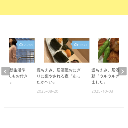
2,268
9,671
、娘の新生活準
堀ちえみ、居酒屋おにぎ
堀ちえみ、居酒屋飯
『Sくんもお付き
りに癒やされる夜『あっ
動『ウルウルきてし
がとう』
たか〜い』
ました』
13
2025-08-20
2025-10-03