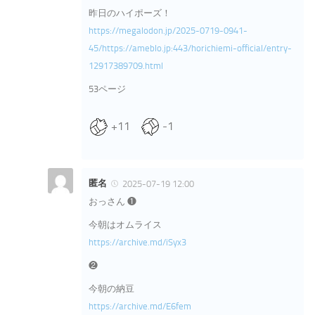
昨日のハイポーズ！
https://megalodon.jp/2025-0719-0941-
45/https://ameblo.jp:443/horichiemi-official/entry-
12917389709.html
53ページ
+11
-1
匿名
2025-07-19 12:00
おっさん ❶
今朝はオムライス
https://archive.md/iSyx3
❷
今朝の納豆
https://archive.md/E6fem