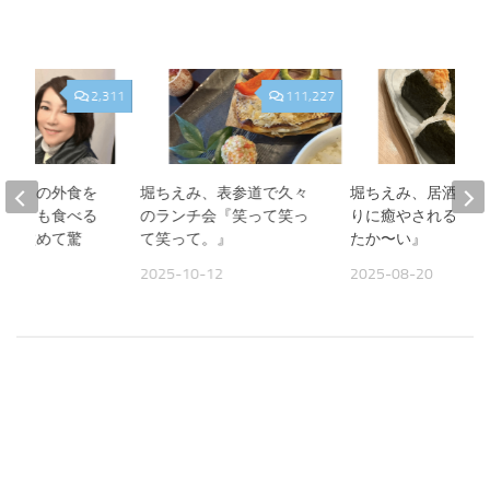
2,311
111,227
、夫との外食を
堀ちえみ、表参道で久々
堀ちえみ、居酒屋お
人よりも食べる
のランチ会『笑って笑っ
りに癒やされる夜『
見て改めて驚
て笑って。』
たか〜い』
2025-10-12
2025-08-20
09