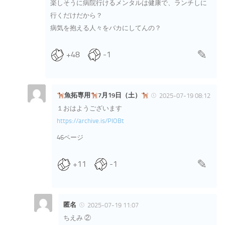
楽しそうに病院行けるメンタルは健康で、ランチしに
行くだけだから？
病気を抱える人々をバカにしてんの？
+48
-1
魚拓専用
7月19日（土）
2025-07-19 08:12
１おはようございます
https://archive.is/PIOBt
46ページ
+11
-1
匿名
2025-07-19 11:07
ちえみ ②