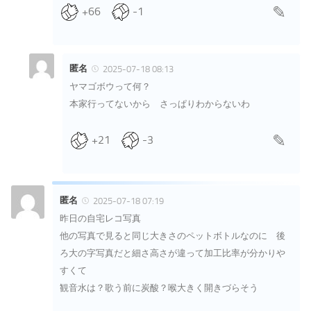
+66
-1
匿名
2025-07-18 08:13
ヤマゴボウって何？
本家行ってないから さっぱりわからないわ
+21
-3
匿名
2025-07-18 07:19
昨日の自宅レコ写真
他の写真で見ると同じ大きさのペットボトルなのに 後
ろ大の字写真だと細さ高さが違って加工比率が分かりや
すくて
観音水は？歌う前に炭酸？喉大きく開きづらそう