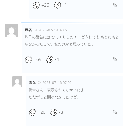
+26
-1
匿名
2025-07-18 07:09
昨日の警告には びっくりした！！どうしても もとにもど
らなかったしで。私だけかと思っていた。
+64
-1
匿名
2025-07-18 07:26
警告なんて表示されてなかったよ。
ただずっと開かなかったけど。
+26
-3