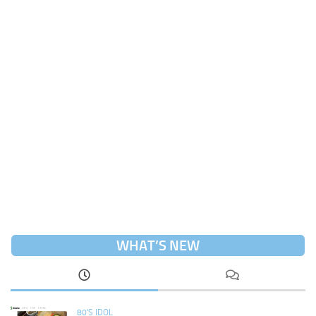
WHAT’S NEW
80'S IDOL