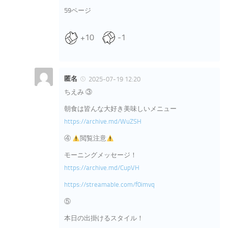
59ページ
+10
-1
匿名
2025-07-19 12:20
ちえみ ③
朝食は皆んな大好き美味しいメニュー
https://archive.md/WuZSH
④
閲覧注意
モーニングメッセージ！
https://archive.md/CupVH
https://streamable.com/f0imvq
⑤
本日の出掛けるスタイル！