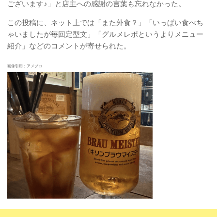
ございます♪」と店主への感謝の言葉も忘れなかった。
この投稿に、ネット上では「また外食？」「いっぱい食べち
ゃいましたが毎回定型文」「グルメレポというよりメニュー
紹介」などのコメントが寄せられた。
画像引用；アメブロ