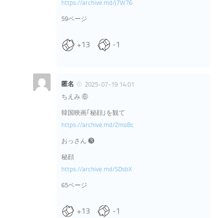
https://archive.md/j7W76
59ページ
+13
-1
匿名
2025-07-19 14:01
ちえみ ⑥
韓国映画｢秘顔｣を観て
https://archive.md/ZmoBc
おっさん ❸
秘顔
https://archive.md/SDsbX
65ページ
+13
-1