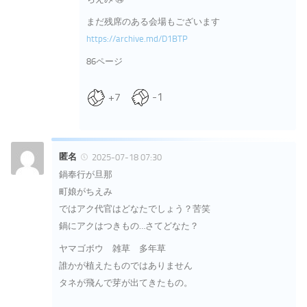
まだ残席のある会場もございます
https://archive.md/D1BTP
86ページ
+7
-1
匿名
2025-07-18 07:30
鍋奉行が旦那
町娘がちえみ
ではアク代官はどなたでしょう？苦笑
鍋にアクはつきもの…さてどなた？
ヤマゴボウ 雑草 多年草
誰かが植えたものではありません
タネが飛んで芽が出てきたもの。