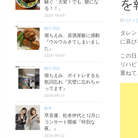
を
騒ぐ「大変！でも…癖にな
る！！」
2025-10-03
BY
びっく
80'S IDOL
タレン
堀ちえみ、居酒屋飯に感動
に喜び
『ウルウルきてしまいまし
た』
この日
2025-10-03
リハビ
80'S IDOL
重ねて
堀ちえみ、ボイトレするも
歌詞忘れ『完璧に忘れちゃ
ってます』
2025-09-27
歌手
早見優、松本伊代と12月に
コンサート開催『特別な
夜。』
2025-09-22