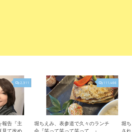
2,311
111,466
を報告『主
堀ちえみ、表参道で久々のランチ
堀ち
真見て改め
会『笑って笑って笑って。』
され