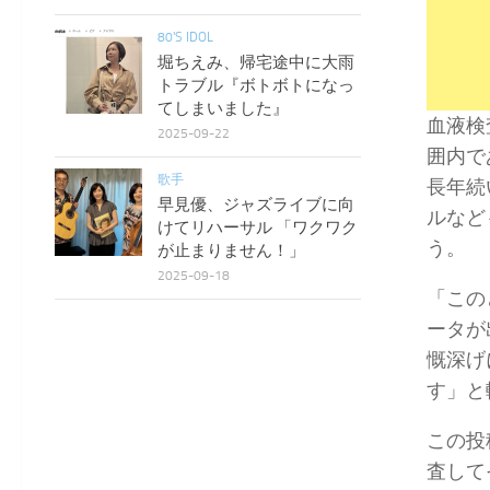
80'S IDOL
堀ちえみ、帰宅途中に大雨
トラブル『ボトボトになっ
てしまいました』
血液検
2025-09-22
囲内で
歌手
長年続
早見優、ジャズライブに向
ルなど
けてリハーサル 「ワクワク
う。
が止まりません！」
2025-09-18
「この
ータが
慨深げ
す」と
この投
査して