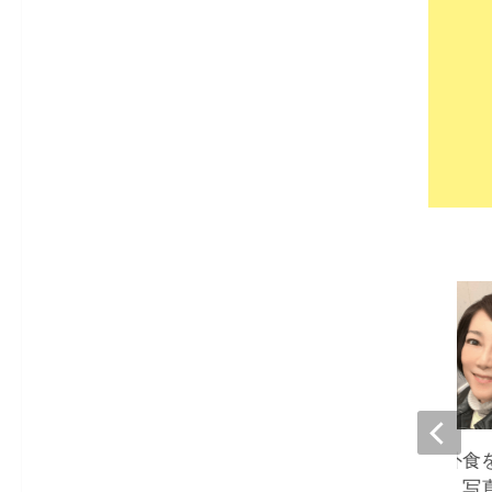
堀ちえみ、夫との外食
人よりも食べる私。写