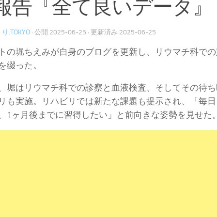
報告『全て良いデータ』
り.TOKYO
· 公開
2025-06-25
· 更新済み
2025-06-25
トの堀ちえみが自身のブログを更新し、リウマチ科での
を綴った。
、堀はリウマチ科での診察と血液検査、そしてその待ち
リも実施。リハビリでは新たな課題も提示され、「毎日
、1ヶ月後までに習得したい」と前向きな姿勢を見せた