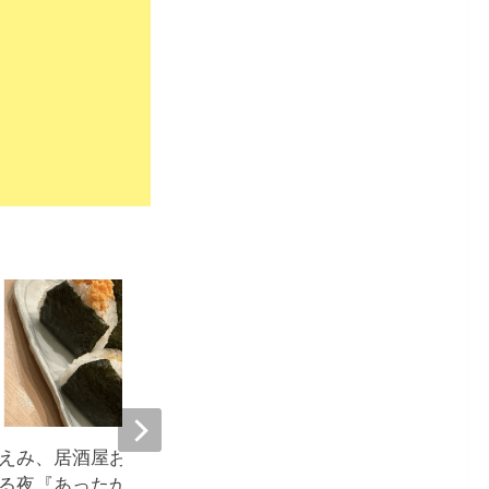
9,671
えみ、居酒屋おにぎりに癒や
堀ちえみ、居酒屋飯に感
る夜『あったか〜い』
ウルきてしまいました』