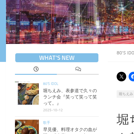
80'S ID
WHAT’S NEW
80'S IDOL
堀ちえみ、表参道で久々の
堀ちえみ
ランチ会『笑って笑って笑
って。』
2025-10-12
堀
歌手
早見優、料理オタクの血が