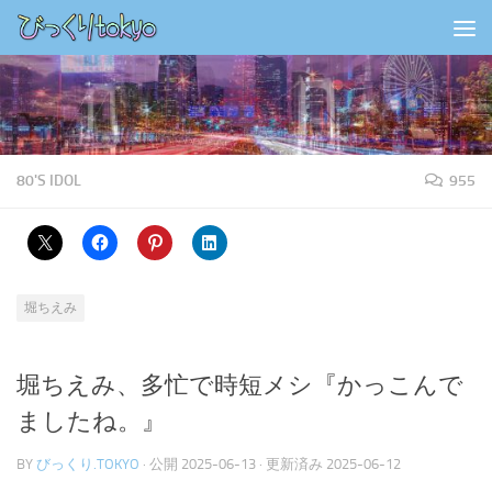
コンテンツの下
80'S IDOL
955
堀ちえみ
堀ちえみ、多忙で時短メシ『かっこんで
ましたね。』
BY
びっくり.TOKYO
· 公開
2025-06-13
· 更新済み
2025-06-12