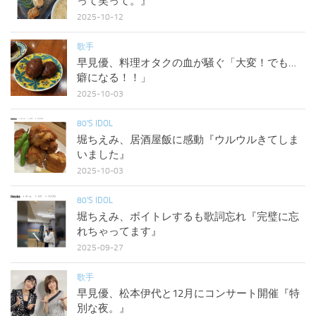
って笑って。』
2025-10-12
歌手
早見優、料理オタクの血が騒ぐ「大変！でも…
癖になる！！」
2025-10-03
80'S IDOL
堀ちえみ、居酒屋飯に感動『ウルウルきてしま
いました』
2025-10-03
80'S IDOL
堀ちえみ、ボイトレするも歌詞忘れ『完璧に忘
れちゃってます』
2025-09-27
歌手
早見優、松本伊代と12月にコンサート開催『特
別な夜。』