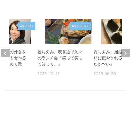
2,311
112,186
、夫との外食を
堀ちえみ、表参道で久々
堀ちえみ、居酒屋お
人よりも食べる
のランチ会『笑って笑っ
りに癒やされる夜『
見て改めて驚
て笑って。』
たか〜い』
2025-10-12
2025-08-20
09