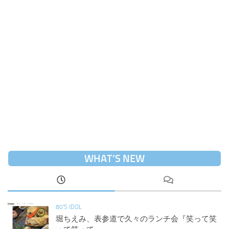
WHAT’S NEW
80'S IDOL
堀ちえみ、表参道で久々のランチ会『笑って笑