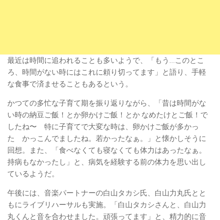
最近は時間に追われることも多いようで、「もう…このとこ
ろ、時間がない時にはこれに頼り切ってます」と語り、手軽
な食事で済ませることもあるという。
かつての多忙な子育て期を振り返りながら、「昔は時間がな
い時の納豆ご飯！とか卵かけご飯！とか なめたけとご飯！で
したね〜 特に子育てで大変な時は、卵かけご飯が多かっ
た かっこんでましたね。若かったなぁ。」と懐かしそうに
回想。また、「食べなくても寝なくても体力はあったなぁ。
持病もなかったし」と、病気を経験する前の体力を思い出し
ているようだ。
午後には、音楽パートナーの白山タカシ氏、白山力丸氏とと
もにライブリハーサルも実施。「白山タカシさんと、白山力
丸くんと音を合わせました。頑張ってます」と、精力的に音