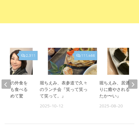
2,311
111,466
、夫との外食を
堀ちえみ、表参道で久々
堀ちえみ、居酒屋お
人よりも食べる
のランチ会『笑って笑っ
りに癒やされる夜『
見て改めて驚
て笑って。』
たか〜い』
2025-10-12
2025-08-20
09