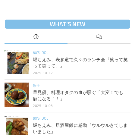
WHAT’S NEW
80'S IDOL
堀ちえみ、表参道で久々のランチ会『笑って笑
って笑って。』
2025-10-12
歌手
早見優、料理オタクの血が騒ぐ「大変！でも…
癖になる！！」
2025-10-03
80'S IDOL
堀ちえみ、居酒屋飯に感動『ウルウルきてしま
いました』