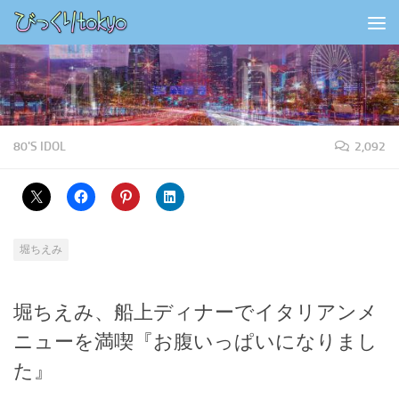
コンテンツの下
80'S IDOL
2,092
堀ちえみ
堀ちえみ、船上ディナーでイタリアンメ
ニューを満喫『お腹いっぱいになりまし
た』