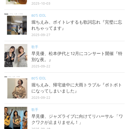
2025-10-03
80'S IDOL
堀ちえみ、ボイトレするも歌詞忘れ『完璧に忘
れちゃってます』
2025-09-27
歌手
早見優、松本伊代と12月にコンサート開催『特
別な夜。』
2025-09-22
80'S IDOL
堀ちえみ、帰宅途中に大雨トラブル『ボトボト
になってしまいました』
2025-09-22
歌手
早見優、ジャズライブに向けてリハーサル 「ワ
クワクが止まりません！」