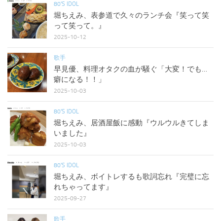
80'S IDOL
堀ちえみ、表参道で久々のランチ会『笑って笑
って笑って。』
2025-10-12
歌手
早見優、料理オタクの血が騒ぐ「大変！でも…
癖になる！！」
2025-10-03
80'S IDOL
堀ちえみ、居酒屋飯に感動『ウルウルきてしま
いました』
2025-10-03
80'S IDOL
堀ちえみ、ボイトレするも歌詞忘れ『完璧に忘
れちゃってます』
2025-09-27
歌手