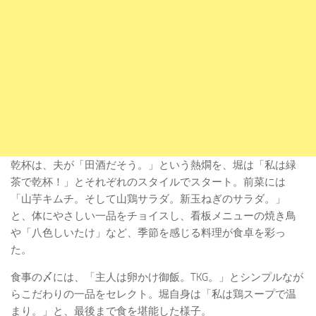
乾杯は、夫が「田酒だそう。」という熱燗を、堀は「私は緑
茶で乾杯！」とそれぞれのスタイルでスタート。前菜には
「山芋キムチ。そして山鶏サラダ。新玉ねぎのサラダ。」
と、体にやさしい一品をチョイスし、看板メニューの焼き鳥
や「八色しいたけ」など、季節を感じる料理が食卓を彩っ
た。
食事の〆には、「主人は卵かけ御飯。TKG。」とシンプルなが
らこだわりの一品をセレクト。堀自身は「私は鶏スープで温
まり。」と、最後まで食を堪能した様子。