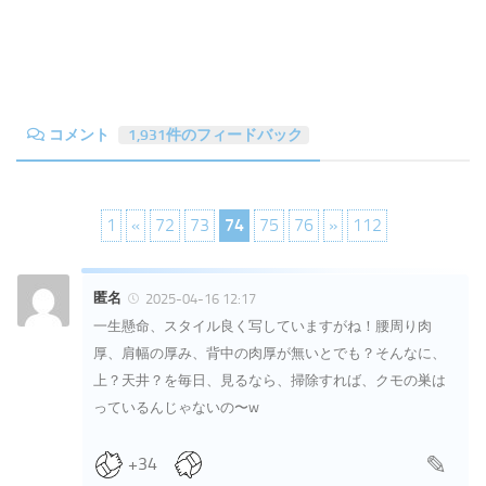
コメント
1,931件のフィードバック
1
«
72
73
74
75
76
»
112
匿名
2025-04-16 12:17
一生懸命、スタイル良く写していますがね！腰周り肉
厚、肩幅の厚み、背中の肉厚が無いとでも？そんなに、
上？天井？を毎日、見るなら、掃除すれば、クモの巣は
っているんじゃないの〜w
+34