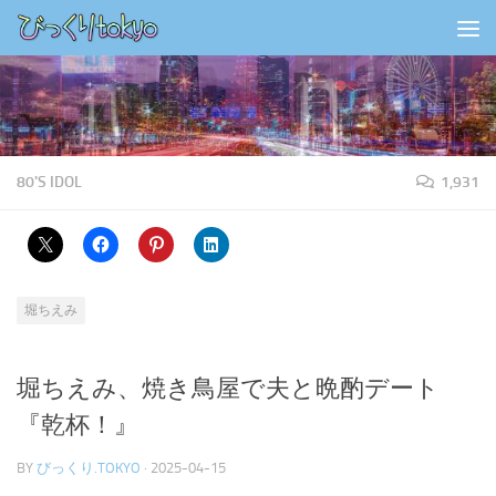
コンテンツの下
80'S IDOL
1,931
堀ちえみ
堀ちえみ、焼き鳥屋で夫と晩酌デート
『乾杯！』
BY
びっくり.TOKYO
·
2025-04-15