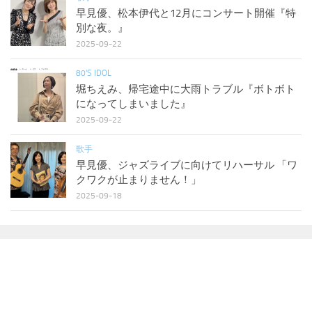
早見優、松本伊代と12月にコンサート開催『特
別な夜。』
2025-09-22
80'S IDOL
堀ちえみ、帰宅途中に大雨トラブル『ボトボト
になってしまいました』
2025-09-22
歌手
早見優、ジャズライブに向けてリハーサル 「ワ
クワクが止まりません！」
2025-09-18