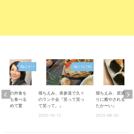
2,311
112,730
、夫との外食を
堀ちえみ、表参道で久々
堀ちえみ、居酒屋お
人よりも食べる
のランチ会『笑って笑っ
りに癒やされる夜『
見て改めて驚
て笑って。』
たか〜い』
2025-10-12
2025-08-20
09