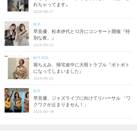
れちゃってます』
2025-09-27
歌手
早見優、松本伊代と12月にコンサート開催『特
別な夜。』
2025-09-22
80'S IDOL
堀ちえみ、帰宅途中に大雨トラブル『ボトボト
になってしまいました』
2025-09-22
歌手
早見優、ジャズライブに向けてリハーサル 「ワ
クワクが止まりません！」
2025-09-18