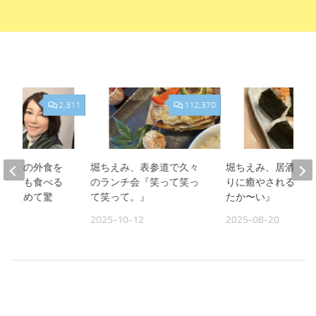
2,311
112,370
、夫との外食を
堀ちえみ、表参道で久々
堀ちえみ、居酒屋お
人よりも食べる
のランチ会『笑って笑っ
りに癒やされる夜『
見て改めて驚
て笑って。』
たか〜い』
2025-10-12
2025-08-20
09