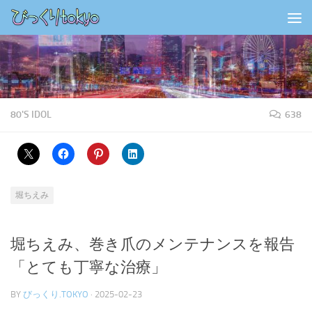
コンテンツの下
80'S IDOL
638
堀ちえみ
堀ちえみ、巻き爪のメンテナンスを報告
「とても丁寧な治療」
BY
びっくり.TOKYO
·
2025-02-23