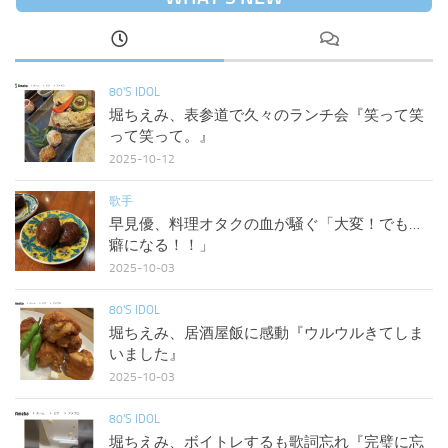
80'S IDOL
堀ちえみ、表参道で久々のランチ会『笑って笑
って笑って。』
2025-10-12
歌手
早見優、料理オタクの血が騒ぐ「大変！でも…
癖になる！！」
2025-10-03
80'S IDOL
堀ちえみ、居酒屋飯に感動『ウルウルきてしま
いました』
2025-10-03
80'S IDOL
堀ちえみ、ボイトレするも歌詞忘れ『完璧に忘