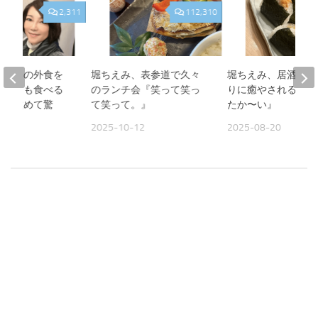
2,311
112,310
、夫との外食を
堀ちえみ、表参道で久々
堀ちえみ、居酒屋お
人よりも食べる
のランチ会『笑って笑っ
りに癒やされる夜『
見て改めて驚
て笑って。』
たか〜い』
2025-10-12
2025-08-20
09