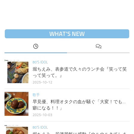
WHAT’S NEW
80'S IDOL
堀ちえみ、表参道で久々のランチ会『笑って笑
って笑って。』
2025-10-12
歌手
早見優、料理オタクの血が騒ぐ「大変！でも…
癖になる！！」
2025-10-03
80'S IDOL