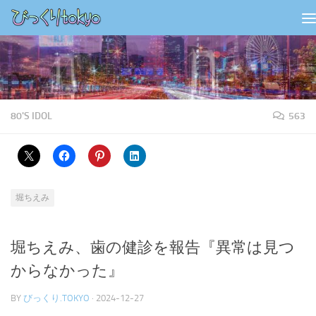
コンテンツの下
80'S IDOL
563
堀ちえみ
堀ちえみ、歯の健診を報告『異常は見つ
からなかった』
BY
びっくり.TOKYO
·
2024-12-27