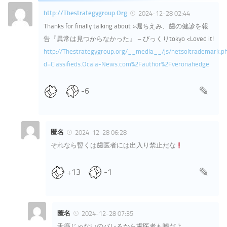
http://Thestrategygroup.Org
2024-12-28 02:44
Thanks for finally talking about >堀ちえみ、歯の健診を報
告『異常は見つからなかった』 – びっくりtokyo <Loved it!
http://Thestrategygroup.org/__media__/js/netsoltrademark.p
d=Classifieds.Ocala-News.com%2Fauthor%2Fveronahedge
-6
匿名
2024-12-28 06:28
それなら暫くは歯医者には出入り禁止だな
+13
-1
匿名
2024-12-28 07:35
舌癌じゃないのバレるから歯医者も嘘だよ