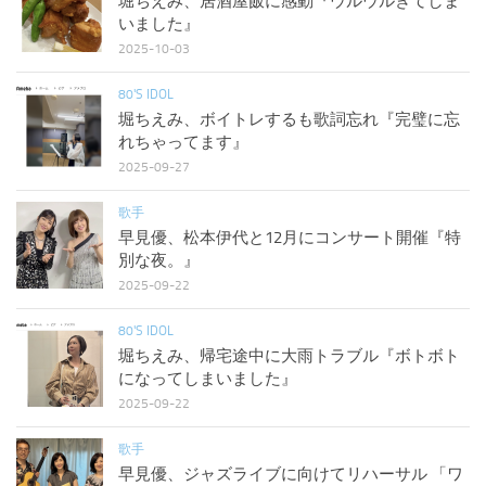
堀ちえみ、居酒屋飯に感動『ウルウルきてしま
いました』
2025-10-03
80'S IDOL
堀ちえみ、ボイトレするも歌詞忘れ『完璧に忘
れちゃってます』
2025-09-27
歌手
早見優、松本伊代と12月にコンサート開催『特
別な夜。』
2025-09-22
80'S IDOL
堀ちえみ、帰宅途中に大雨トラブル『ボトボト
になってしまいました』
2025-09-22
歌手
早見優、ジャズライブに向けてリハーサル 「ワ