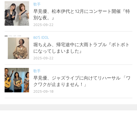
歌手
早見優、松本伊代と12月にコンサート開催『特
別な夜。』
2025-09-22
80'S IDOL
堀ちえみ、帰宅途中に大雨トラブル『ボトボト
になってしまいました』
2025-09-22
歌手
早見優、ジャズライブに向けてリハーサル 「ワ
クワクが止まりません！」
2025-09-18