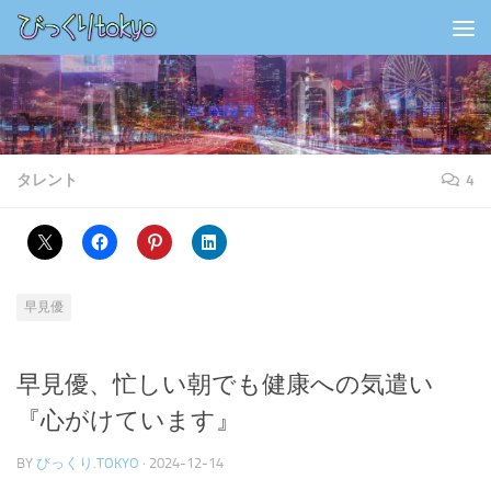
コンテンツの下
タレント
4
早見優
早見優、忙しい朝でも健康への気遣い
『心がけています』
BY
びっくり.TOKYO
·
2024-12-14