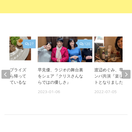
27
120
娘のサプライズ
早見優、ラジオの舞台裏
渡辺めぐみ、早見優
仕事から帰って
をシェア『クリスさんな
ンバ共演『楽しいイ
ができているな
らではの優しさ』
トとなりました』
2023-01-06
2022-07-05
17