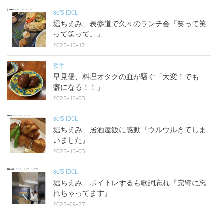
80'S IDOL
堀ちえみ、表参道で久々のランチ会『笑って笑
って笑って。』
2025-10-12
歌手
早見優、料理オタクの血が騒ぐ「大変！でも…
癖になる！！」
2025-10-03
80'S IDOL
堀ちえみ、居酒屋飯に感動『ウルウルきてしま
いました』
2025-10-03
80'S IDOL
堀ちえみ、ボイトレするも歌詞忘れ『完璧に忘
れちゃってます』
2025-09-27