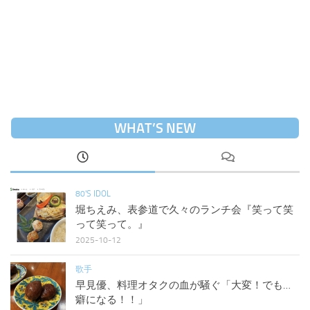
WHAT’S NEW
80'S IDOL
堀ちえみ、表参道で久々のランチ会『笑って笑
って笑って。』
2025-10-12
歌手
早見優、料理オタクの血が騒ぐ「大変！でも…
癖になる！！」