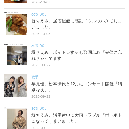
2025-10-03
80'S IDOL
堀ちえみ、居酒屋飯に感動『ウルウルきてしま
いました』
2025-10-03
80'S IDOL
堀ちえみ、ボイトレするも歌詞忘れ『完璧に忘
れちゃってます』
2025-09-27
歌手
早見優、松本伊代と12月にコンサート開催『特
別な夜。』
2025-09-22
80'S IDOL
堀ちえみ、帰宅途中に大雨トラブル『ボトボト
になってしまいました』
2025-09-22