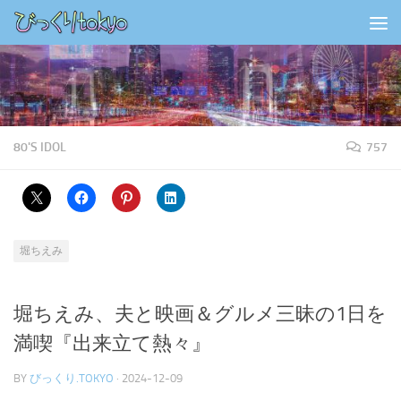
コンテンツの下
80'S IDOL
757
堀ちえみ
堀ちえみ、夫と映画＆グルメ三昧の1日を
満喫『出来立て熱々』
BY
びっくり.TOKYO
·
2024-12-09