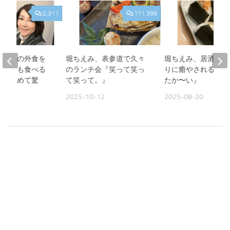
2,311
111,399
、夫との外食を
堀ちえみ、表参道で久々
堀ちえみ、居酒屋お
人よりも食べる
のランチ会『笑って笑っ
りに癒やされる夜『
見て改めて驚
て笑って。』
たか〜い』
2025-10-12
2025-08-20
09