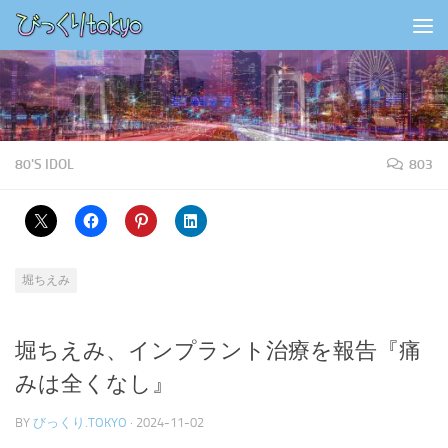
コンテンツの下
80'S IDOL
803
堀ちえみ
堀ちえみ、インプラント治療を報告『痛
みは全くなし』
BY
びっくり.TOKYO
·
2024-11-02