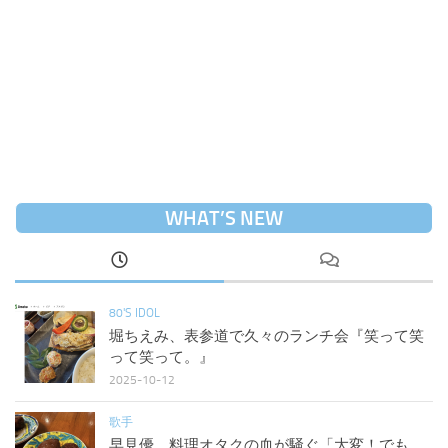
WHAT’S NEW
80'S IDOL
堀ちえみ、表参道で久々のランチ会『笑って笑
って笑って。』
2025-10-12
歌手
早見優、料理オタクの血が騒ぐ「大変！でも…