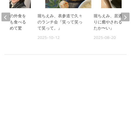
、夫との外食を
堀ちえみ、表参道で久々
堀ちえみ、居酒屋お
人よりも食べる
のランチ会『笑って笑っ
りに癒やされる夜『
見て改めて驚
て笑って。』
たか〜い』
2025-10-12
2025-08-20
09