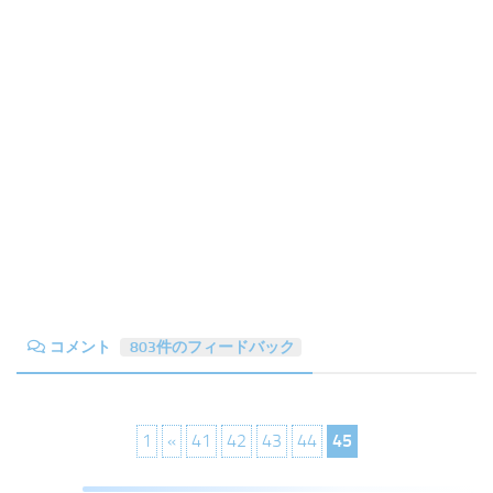
コメント
803件のフィードバック
1
«
41
42
43
44
45