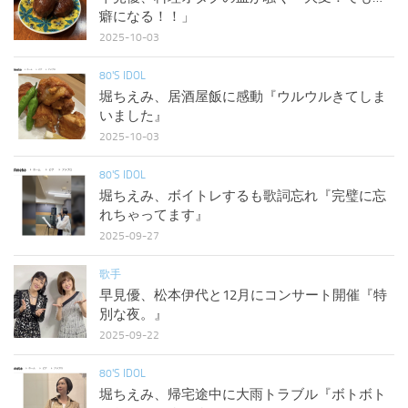
癖になる！！」
2025-10-03
80'S IDOL
堀ちえみ、居酒屋飯に感動『ウルウルきてしま
いました』
2025-10-03
80'S IDOL
堀ちえみ、ボイトレするも歌詞忘れ『完璧に忘
れちゃってます』
2025-09-27
歌手
早見優、松本伊代と12月にコンサート開催『特
別な夜。』
2025-09-22
80'S IDOL
堀ちえみ、帰宅途中に大雨トラブル『ボトボト