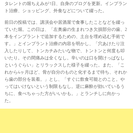
タレントの堀ちえみが1日、自身のブログを更新。インプラン
ト治療、ショッピング、外食などについて綴った。
前日の投稿では、講演会や居酒屋で食事したことなどを綴っ
ていた堀。この日は、「左奥歯の生まれつき欠損部分の歯、2
本をインプラントで追加するための、土台を埋め込む手術で
す。」とインプラント治療の内容を明かし、「穴あけたり注
入したりして、トンカチみたいな物で、トントンと何度も叩
いたり。その間痛みは全くなし。辛いのは口を開けっぱなし
というぐらい」とリラックスした様子を綴った。また、「こ
れから4ヶ月ほど、骨が自分のものと化するまで待ち、それか
ら歯の部分を装着。」とし、「すぐに飲食可能とのこと。や
ってはいけないという制限もなし。逆に麻酔が効いているう
ちに、食べちゃった方がいいかも。」とランチしに向かっ
た。