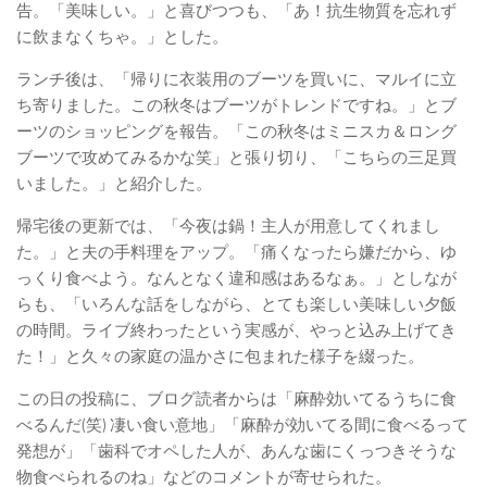
告。「美味しい。」と喜びつつも、「あ！抗生物質を忘れず
に飲まなくちゃ。」とした。
ランチ後は、「帰りに衣装用のブーツを買いに、マルイに立
ち寄りました。この秋冬はブーツがトレンドですね。」とブ
ーツのショッピングを報告。「この秋冬はミニスカ＆ロング
ブーツで攻めてみるかな笑」と張り切り、「こちらの三足買
いました。」と紹介した。
帰宅後の更新では、「今夜は鍋！主人が用意してくれまし
た。」と夫の手料理をアップ。「痛くなったら嫌だから、ゆ
っくり食べよう。なんとなく違和感はあるなぁ。」としなが
らも、「いろんな話をしながら、とても楽しい美味しい夕飯
の時間。ライブ終わったという実感が、やっと込み上げてき
た！」と久々の家庭の温かさに包まれた様子を綴った。
この日の投稿に、ブログ読者からは「麻酔効いてるうちに食
べるんだ(笑) 凄い食い意地」「麻酔が効いてる間に食べるって
発想が」「歯科でオペした人が、あんな歯にくっつきそうな
物食べられるのね」などのコメントが寄せられた。