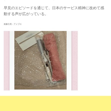
早見のエピソードを通じて、日本のサービス精神に改めて感
動する声が広がっている。
画像引用：アメブロ