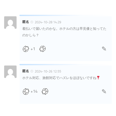
匿名
2024-10-28 14:29
着払いで届いたのかな。ホテルの方は早見優と知ってた
のかしら？
+1
匿名
2024-10-26 12:55
ホテル対応、旅館対応でハズレをほぼないですね
+14