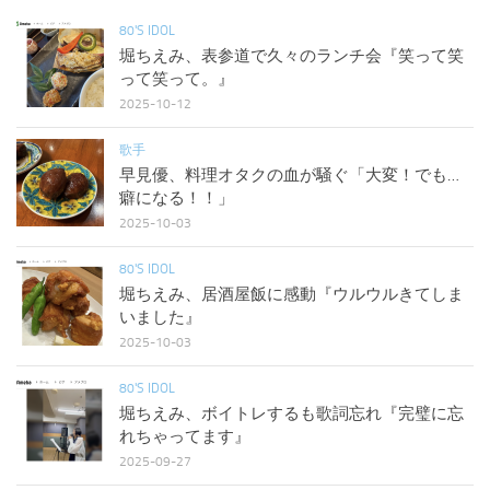
80'S IDOL
堀ちえみ、表参道で久々のランチ会『笑って笑
って笑って。』
2025-10-12
歌手
早見優、料理オタクの血が騒ぐ「大変！でも…
癖になる！！」
2025-10-03
80'S IDOL
堀ちえみ、居酒屋飯に感動『ウルウルきてしま
いました』
2025-10-03
80'S IDOL
堀ちえみ、ボイトレするも歌詞忘れ『完璧に忘
れちゃってます』
2025-09-27