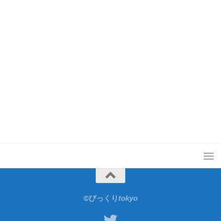
©︎びっくりtokyo