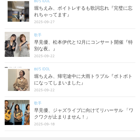
80'S IDOL
堀ちえみ、ボイトレするも歌詞忘れ『完璧に忘
れちゃってます』
2025-09-27
歌手
早見優、松本伊代と12月にコンサート開催『特
別な夜。』
2025-09-22
80'S IDOL
堀ちえみ、帰宅途中に大雨トラブル『ボトボト
になってしまいました』
2025-09-22
歌手
早見優、ジャズライブに向けてリハーサル 「ワ
クワクが止まりません！」
2025-09-18