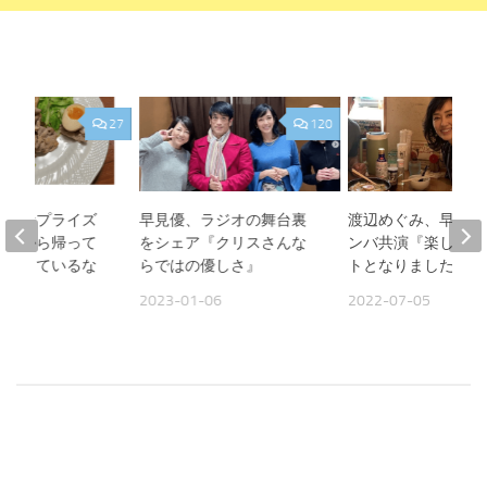
27
120
娘のサプライズ
早見優、ラジオの舞台裏
渡辺めぐみ、早見優
仕事から帰って
をシェア『クリスさんな
ンバ共演『楽しいイ
ができているな
らではの優しさ』
トとなりました』
2023-01-06
2022-07-05
17