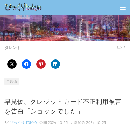
コンテンツの下
タレント
2
早見優
早見優、クレジットカード不正利用被害
を告白「ショックでした」
BY
びっくり.TOKYO
· 公開
2024-10-25
· 更新済み
2024-10-25