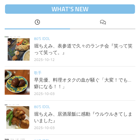
WHAT’S NEW
80'S IDOL
堀ちえみ、表参道で久々のランチ会『笑って笑
って笑って。』
2025-10-12
歌手
早見優、料理オタクの血が騒ぐ「大変！でも…
癖になる！！」
2025-10-03
80'S IDOL
堀ちえみ、居酒屋飯に感動『ウルウルきてしま
いました』
2025-10-03