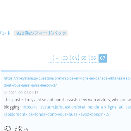
メント
920件のフィードバック
1
«
63
64
65
66
67
https://cl-system.jp/question/pret-rapide-en-ligne-au-canada-obtenez-rap
dont-vous-aussi-avez-besoin-2/
2024-09-07 04:17
This post is truly a pleasant one it assists new web visitors, who are w
blogging.
https://cl-system.jp/question/pret-rapide-en-ligne-au-c
rapidement-les-fonds-dont-vous-aussi-avez-besoin-2/
-4