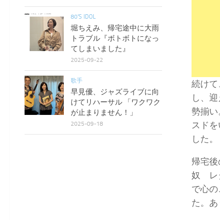
80'S IDOL
堀ちえみ、帰宅途中に大雨
トラブル『ボトボトになっ
てしまいました』
2025-09-22
歌手
続けて
早見優、ジャズライブに向
し、迎
けてリハーサル 「ワクワク
勢揃い
が止まりません！」
スドを
2025-09-18
した。
帰宅後
奴 レ
で心の
た。あ