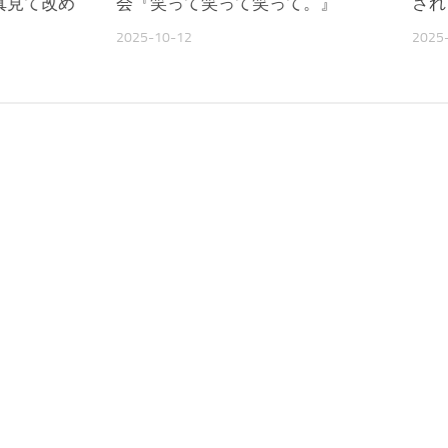
真見て改め
会『笑って笑って笑って。』
され
2025-10-12
2025