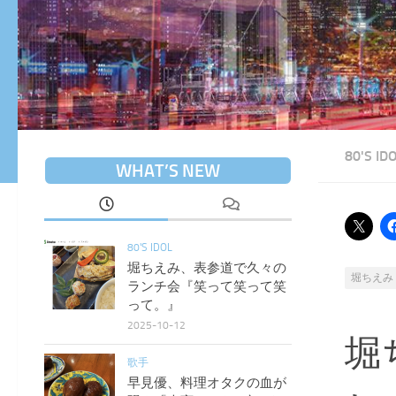
80'S ID
WHAT’S NEW
80'S IDOL
堀ちえみ、表参道で久々の
堀ちえみ
ランチ会『笑って笑って笑
って。』
2025-10-12
堀
歌手
早見優、料理オタクの血が