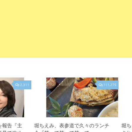
2,311
111,275
を報告『主
堀ちえみ、表参道で久々のランチ
堀ち