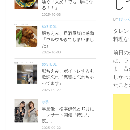
し
騒ぐ「大変！でも…癖にな
る！！」
2025-10-03
BY
びっく
80'S IDOL
タレン
堀ちえみ、居酒屋飯に感動
料理な
『ウルウルきてしまいまし
た』
前日の
2025-10-03
は、ラ
80'S IDOL
よ！昔
堀ちえみ、ボイトレするも
しかっ
歌詞忘れ『完璧に忘れちゃ
ってます』
たこと
2025-09-27
歌手
早見優、松本伊代と12月に
コンサート開催『特別な
夜。』
2025-09-22