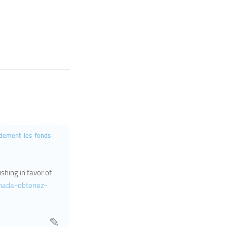
idement-les-fonds-
ishing in favor of
anada-obtenez-