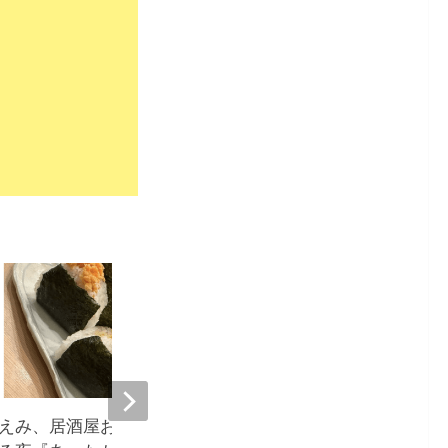
9,671
えみ、居酒屋おにぎりに癒や
堀ちえみ、居酒屋飯に感