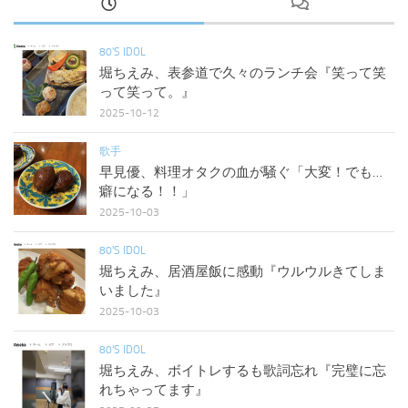
80'S IDOL
堀ちえみ、表参道で久々のランチ会『笑って笑
って笑って。』
2025-10-12
歌手
早見優、料理オタクの血が騒ぐ「大変！でも…
癖になる！！」
2025-10-03
80'S IDOL
堀ちえみ、居酒屋飯に感動『ウルウルきてしま
いました』
2025-10-03
80'S IDOL
堀ちえみ、ボイトレするも歌詞忘れ『完璧に忘
れちゃってます』