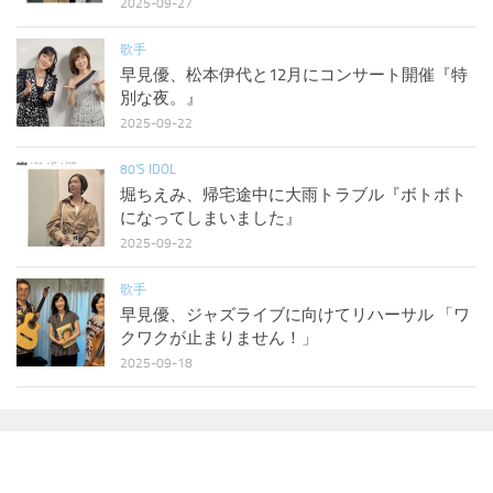
2025-09-27
歌手
早見優、松本伊代と12月にコンサート開催『特
別な夜。』
2025-09-22
80'S IDOL
堀ちえみ、帰宅途中に大雨トラブル『ボトボト
になってしまいました』
2025-09-22
歌手
早見優、ジャズライブに向けてリハーサル 「ワ
クワクが止まりません！」
2025-09-18