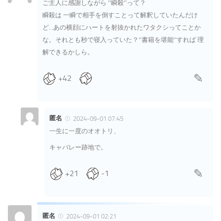
ご主人に感謝しながら ‘’瞬殺‘’って？
瞬殺は 一瞬で相手を倒すことって解釈していたんだけ
ど…あの横顔にハートを射抜かれたワタクシってことか
な。それとも秒で寝入っていた？‘’書籍を堪能‘’すれば 理
解できるかしら。
+42
匿名
2024-09-01 07:45
一生に一度のオオトリ、
キャバレー跡地で。
+21
-1
匿名
2024-09-01 02:21