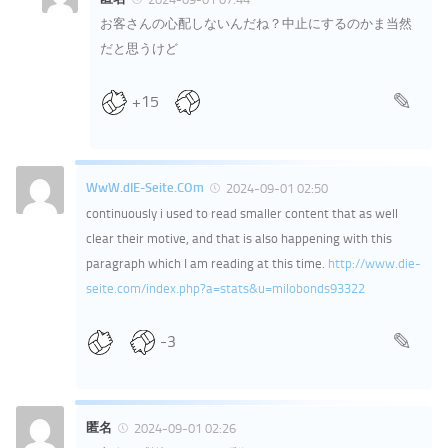
お客さんの心配しないんだね？中止にするのかま当然
だと思うけど
+15
WwW.dIE-Seite.COm
2024-09-01 02:50
continuously i used to read smaller content that as well
clear their motive, and that is also happening with this
paragraph which I am reading at this time.
http://www.die-
seite.com/index.php?a=stats&u=milobonds93322
-3
匿名
2024-09-01 02:26