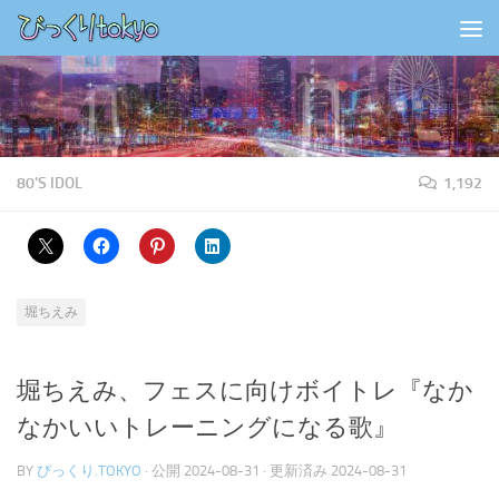
コンテンツの下
80'S IDOL
1,192
堀ちえみ
堀ちえみ、フェスに向けボイトレ『なか
なかいいトレーニングになる歌』
BY
びっくり.TOKYO
· 公開
2024-08-31
· 更新済み
2024-08-31