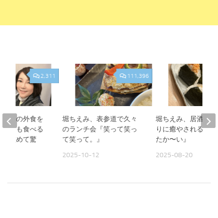
2,311
111,396
、夫との外食を
堀ちえみ、表参道で久々
堀ちえみ、居酒屋お
人よりも食べる
のランチ会『笑って笑っ
りに癒やされる夜『
見て改めて驚
て笑って。』
たか〜い』
2025-10-12
2025-08-20
09