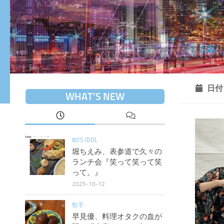
日付
WHAT’S NEW
80'S IDOL
堀ちえみ、表参道で久々の
ランチ会『笑って笑って笑
って。』
2025-10-12
歌手
早見優、料理オタクの血が