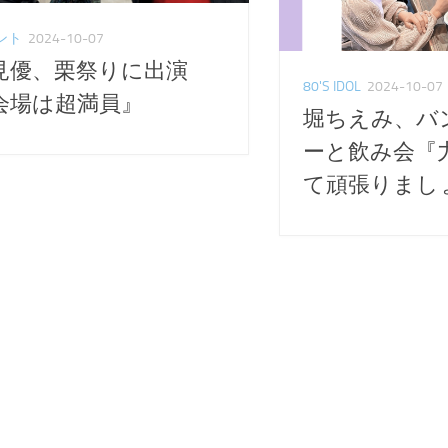
ント
2024-10-07
見優、栗祭りに出演
80'S IDOL
2024-10-07
会場は超満員』
堀ちえみ、バ
ーと飲み会『
て頑張りまし