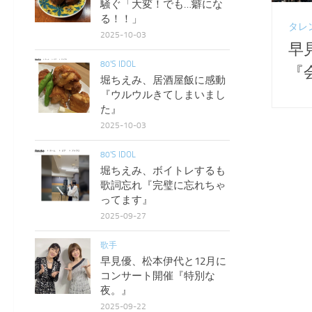
騒ぐ「大変！でも…癖にな
る！！」
タレ
2025-10-03
早
80'S IDOL
『
堀ちえみ、居酒屋飯に感動
『ウルウルきてしまいまし
た』
2025-10-03
80'S IDOL
堀ちえみ、ボイトレするも
歌詞忘れ『完璧に忘れちゃ
ってます』
2025-09-27
歌手
早見優、松本伊代と12月に
コンサート開催『特別な
夜。』
2025-09-22