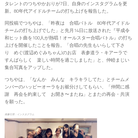
タレントのつちやかおりが7日、自身のインスタグラムを更
新。80年代アイドルチームの打ち上げを報告した。
同投稿でつちやは、「昨夜は 合唱バトル 80年代アイドル
チームの打ち上げでした」と先月14日に放送された『平成令
和ヒット曲を100人が熱唱！オールスター合唱バトル』の打ち
上げを開催したことを報告。「合唱の先生もいらして下さ
り めぐ(渡辺めぐみちゃん)のお店 表参道ラ・キアーラで
すんばらしく 楽しい時間を過ごしました」と、仲睦まじい
集合写真をアップした。
つちやは、「なんか みんな キラキラしてた」とチームメ
ンバーのハッピーオーラをお裾分けしてもらい、「仲間に感
謝 再会を約束して お開き〜またね」とまたの再会・共演
を願った。
画像引用：インスタグラム