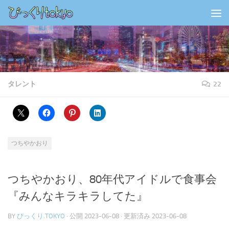
コンテンツの下
タレント
22
つちやかおり
つちやかおり、80年代アイドルで食事会
『みんなキラキラしてた』
BY
びっくり.TOKYO
· 公開
2023-06-08
· 更新済み
2023-06-08