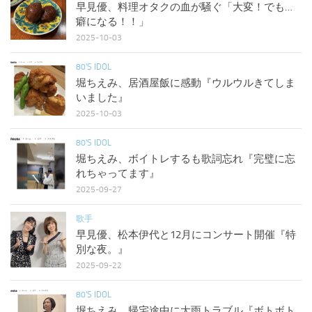
早見優、料理オタクの血が騒ぐ「大変！でも…
癖になる！！」
2025-10-03
80'S IDOL
堀ちえみ、居酒屋飯に感動『ウルウルきてしま
いました』
2025-10-03
80'S IDOL
堀ちえみ、ボイトレするも歌詞忘れ『完璧に忘
れちゃってます』
2025-09-27
歌手
早見優、松本伊代と12月にコンサート開催『特
別な夜。』
2025-09-22
80'S IDOL
堀ちえみ、帰宅途中に大雨トラブル『ボトボト