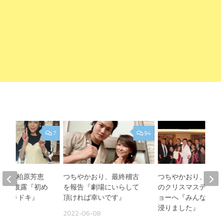
7
94
おり、柏原芳恵
つちやかおり、最終稽古
つちやかおり、田原
ョット披露『初め
を報告『劇場にいらして
のクリスマスディナ
ク ドキドキ』
頂ければ幸いです』
ョーへ『みんなで余
浸りました』
21
2022-06-08