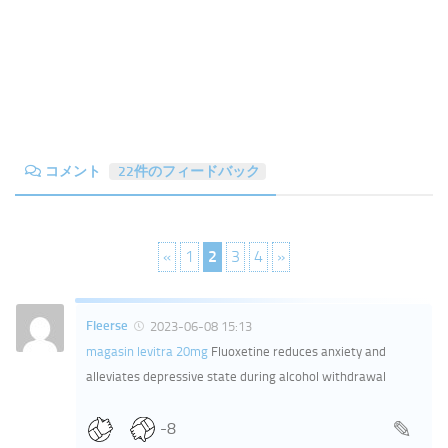
コメント
22件のフィードバック
«
1
2
3
4
»
Fleerse
2023-06-08 15:13
magasin levitra 20mg
Fluoxetine reduces anxiety and
alleviates depressive state during alcohol withdrawal
-8