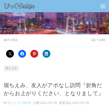
コンテンツの下
80'S IDOL
1,200
堀ちえみ
堀ちえみ、友人がアポなし訪問『折角だ
からお上がりください、となりまして』
BY
びっくり.TOKYO
· 公開
2023-03-29
· 更新済み
2023-03-29