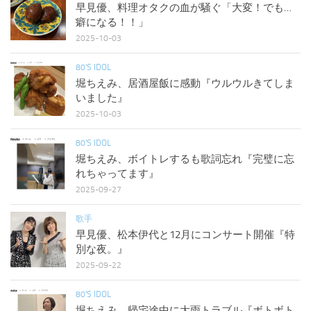
早見優、料理オタクの血が騒ぐ「大変！でも…
癖になる！！」
2025-10-03
80'S IDOL
堀ちえみ、居酒屋飯に感動『ウルウルきてしま
いました』
2025-10-03
80'S IDOL
堀ちえみ、ボイトレするも歌詞忘れ『完璧に忘
れちゃってます』
2025-09-27
歌手
早見優、松本伊代と12月にコンサート開催『特
別な夜。』
2025-09-22
80'S IDOL
堀ちえみ、帰宅途中に大雨トラブル『ボトボト