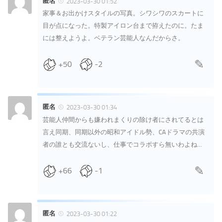
匿名
2023-03-30 01:52
家事＆お出かけスタイルの写真。シワシワのスカートに
目が点になった。特製アイロン台まで拵えたのに。たま
には整えようよ。ベテラン芸能人なんだからさ。
+50
-2
匿名
2023-03-30 01:34
芸能人仲間からも嫌われまくりの除け者にされてるとは
言え同期、同期以外の昭和アイドル勢、CAドラマの共演
者の誰とも交流ないし、仕事でコラボすら無いわよね…
+66
-1
匿名
2023-03-30 01:22