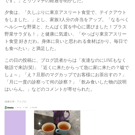
です。」とリウマチの経過を明かした。
夕食は、「久しぶりに東京アスリート食堂で、テイクアウト
をしました。」とし、家族3人分の弁当をアップ。「なるべく
ヘルシーな野菜と、たんぱく質を中心に選びました！プラス
野菜サラダも！」と健康に気遣い、「やっぱり東京アスリー
ト食堂 好きだわ。身体に良いと思われる食材ばかり。毎日で
も食べたい」と満足した。
この日の投稿に、ブログ読者からは「友達なのにLINEもなく
敬語で来訪(笑)」「近くに来たからって急に家に来たの？嘘で
しょ～」「え？旦那のマグカップでお客様にお茶出すの？」
「月に一度の診察って何の診察？」「飲み食いした物の説明
はいらん。」などのコメントが寄せられた。
画像引用：アメブロ