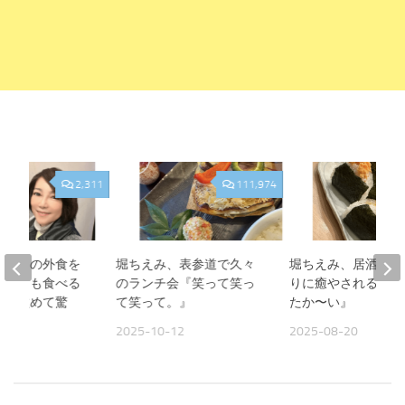
2,311
111,974
、夫との外食を
堀ちえみ、表参道で久々
堀ちえみ、居酒屋お
人よりも食べる
のランチ会『笑って笑っ
りに癒やされる夜『
見て改めて驚
て笑って。』
たか〜い』
2025-10-12
2025-08-20
09