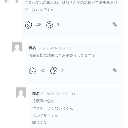
４０代でも親戚活動、旦那さん側の親戚って法事あるけ
ど、ないんですか
+46
-3
匿名
2023-03-30 01:48
お義父様の法要は？お墓参りしてます？
+30
-2
匿名
2023-03-30 02:11
冷蔵庫のなか
ヤクルトじゃないじゃん
ピルクルじゃん
嘘つくな！