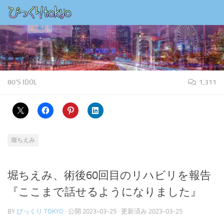
コンテンツの下
80'S IDOL
1,311
堀ちえみ
堀ちえみ、術後60回目のリハビリを報告
『ここまで話せるようになりました』
BY
びっくり.TOKYO
· 公開
2023-03-25
· 更新済み
2023-03-25