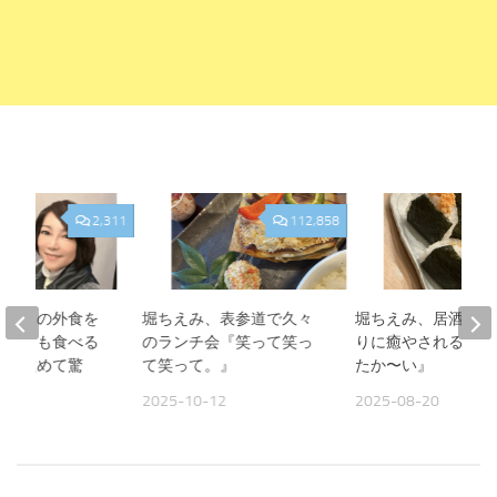
2,311
112,858
、夫との外食を
堀ちえみ、表参道で久々
堀ちえみ、居酒屋お
人よりも食べる
のランチ会『笑って笑っ
りに癒やされる夜『
見て改めて驚
て笑って。』
たか〜い』
2025-10-12
2025-08-20
09