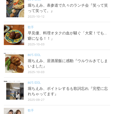
堀ちえみ、表参道で久々のランチ会『笑って笑
って笑って。』
2025-10-12
歌手
早見優、料理オタクの血が騒ぐ「大変！でも…
癖になる！！」
2025-10-03
80'S IDOL
堀ちえみ、居酒屋飯に感動『ウルウルきてしま
いました』
2025-10-03
80'S IDOL
堀ちえみ、ボイトレするも歌詞忘れ『完璧に忘
れちゃってます』
2025-09-27
歌手