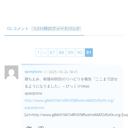
コメント
1,311件のフィードバック
1
«
87
88
89
90
91
vpzeqtiono
2025-10-24 18:31
堀ちえみ、術後60回目のリハビリを報告『ここまで話せ
るようになりました』 – びっくりtokyo
vpzeqtiono
http://www.g8dh01667x8f45l58fwdmd666f2dfyt0s.org/
avpzeqtiono
[url=http://www.g8dh01667x8f45l58fwdmd666f2dfyt0s.org/]uvpz