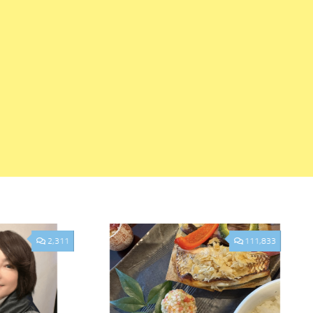
2,311
111,833