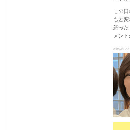
この日
もと変
怒った
メント
画像引用：アメ