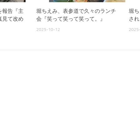
を報告『主
堀ちえみ、表参道で久々のランチ
堀ち
真見て改め
会『笑って笑って笑って。』
され
2025-10-12
2025