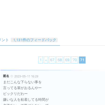
メント
1,131件のフィードバック
1
«
67
68
69
70
71
匿名
2023-05-11 16:29
まだこんな下らない事を
言ってる輩がおるんやー
ビックリだわー
嫌いな人を粘着してる時間が