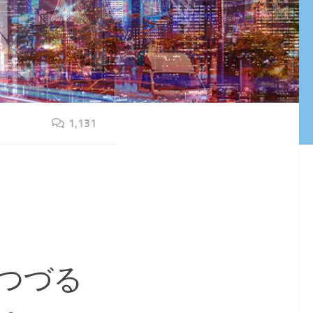
1,131
つづる