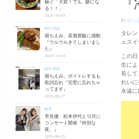
『
騒ぐ「大変！でも…癖にな
る！！」
2025-10-03
BY
びっく
80'S IDOL
タレン
堀ちえみ、居酒屋飯に感動
ェスイ
『ウルウルきてしまいまし
た』
この日
2025-10-03
生によ
80'S IDOL
長して
堀ちえみ、ボイトレするも
れいに
歌詞忘れ『完璧に忘れちゃ
ってます』
永遠に
2025-09-27
歌手
早見優、松本伊代と12月に
コンサート開催『特別な
夜。』
2025-09-22