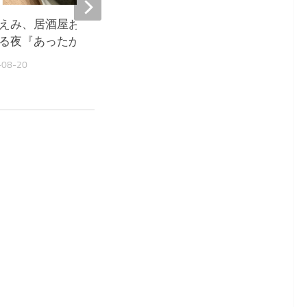
えみ、居酒屋おにぎりに癒や
堀ちえみ、居酒屋飯に感
る夜『あったか〜い』
ウルきてしまいました』
-08-20
2025-10-03