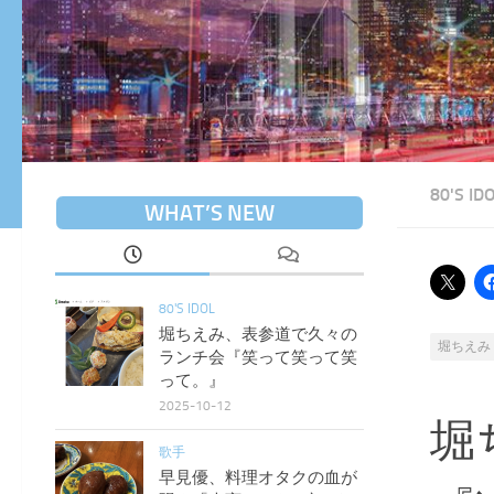
80'S ID
WHAT’S NEW
80'S IDOL
堀ちえみ、表参道で久々の
堀ちえみ
ランチ会『笑って笑って笑
って。』
2025-10-12
堀
歌手
早見優、料理オタクの血が