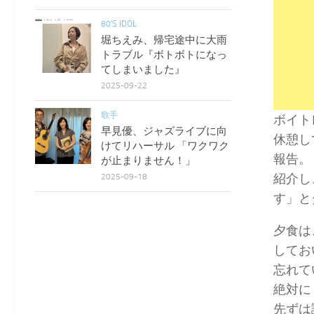
80'S IDOL
堀ちえみ、帰宅途中に大雨
トラブル『ボトボトになっ
てしまいました』
2025-09-22
歌手
ボイト
早見優、ジャズライブに向
休憩し
けてリハーサル 「ワクワク
報告。
が止まりません！」
紹介し
2025-09-18
す」と
夕食は
してお
忘れて
絶対に
先ずは