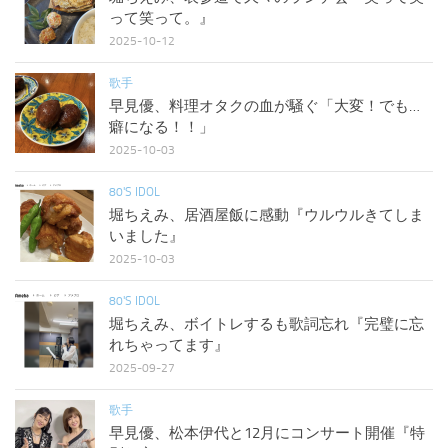
って笑って。』
2025-10-12
歌手
早見優、料理オタクの血が騒ぐ「大変！でも…
癖になる！！」
2025-10-03
80'S IDOL
堀ちえみ、居酒屋飯に感動『ウルウルきてしま
いました』
2025-10-03
80'S IDOL
堀ちえみ、ボイトレするも歌詞忘れ『完璧に忘
れちゃってます』
2025-09-27
歌手
早見優、松本伊代と12月にコンサート開催『特