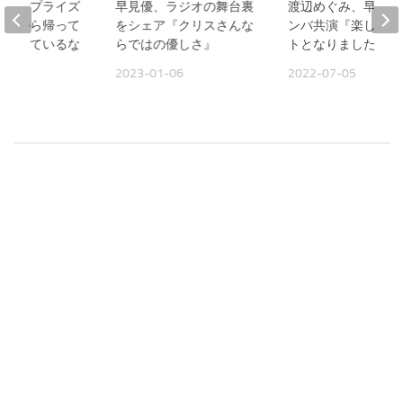
娘のサプライズ
早見優、ラジオの舞台裏
渡辺めぐみ、早見優
仕事から帰って
をシェア『クリスさんな
ンバ共演『楽しいイ
ができているな
らではの優しさ』
トとなりました』
2023-01-06
2022-07-05
17