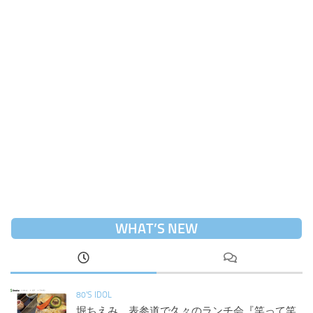
WHAT’S NEW
80'S IDOL
堀ちえみ、表参道で久々のランチ会『笑って笑