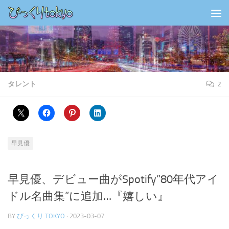
コンテンツの下
タレント
2
早見優
早見優、デビュー曲がSpotify”80年代アイ
ドル名曲集”に追加…『嬉しい』
BY
びっくり.TOKYO
·
2023-03-07