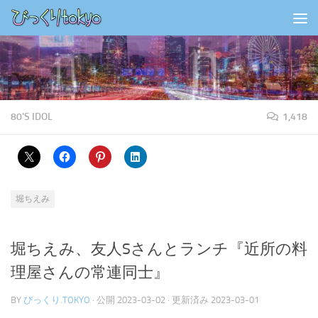
コンテンツの下
80'S IDOL
1,418
堀ちえみ
堀ちえみ、友人Sさんとランチ『近所の料
理屋さんの常連同士』
BY
びっくり.TOKYO
· 公開
2023-03-02
· 更新済み
2023-03-01