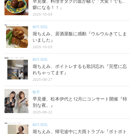
早見優、料理オタクの血が騒ぐ「大変！でも…
癖になる！！」
2025-10-03
80'S IDOL
堀ちえみ、居酒屋飯に感動『ウルウルきてしま
いました』
2025-10-03
80'S IDOL
堀ちえみ、ボイトレするも歌詞忘れ『完璧に忘
れちゃってます』
2025-09-27
歌手
早見優、松本伊代と12月にコンサート開催『特
別な夜。』
2025-09-22
80'S IDOL
堀ちえみ、帰宅途中に大雨トラブル『ボトボト