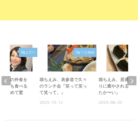
2,311
112,868
、夫との外食を
堀ちえみ、表参道で久々
堀ちえみ、居酒屋お
人よりも食べる
のランチ会『笑って笑っ
りに癒やされる夜『
見て改めて驚
て笑って。』
たか〜い』
2025-10-12
2025-08-20
09