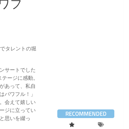
ワフ
期でタレントの堀
ンサートでした
ステージに感動。
があって、私自
はパワフル！」
。会えて嬉しい
ージに立ってい
RECOMMENDED
と思いを綴っ