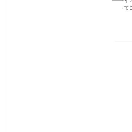
早見優、娘のサプライ
『仕事から帰ってきて
ているなんて』
2022-07-17