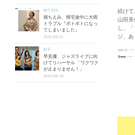
続けて
80'S IDOL
堀ちえみ、帰宅途中に大雨
山田美
トラブル『ボトボトになっ
し、「
てしまいました』
ジ、あ
2025-09-22
歌手
画像引用：アメ
早見優、ジャズライブに向
けてリハーサル 「ワクワク
が止まりません！」
2025-09-18