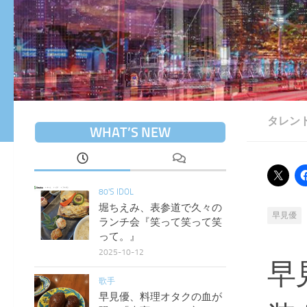
タレン
WHAT’S NEW
80'S IDOL
堀ちえみ、表参道で久々の
早見優
ランチ会『笑って笑って笑
って。』
2025-10-12
早
歌手
早見優、料理オタクの血が