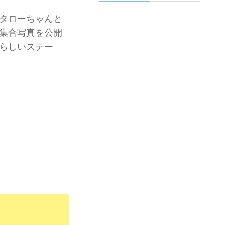
タローちゃんと
集合写真を公開
らしいステー