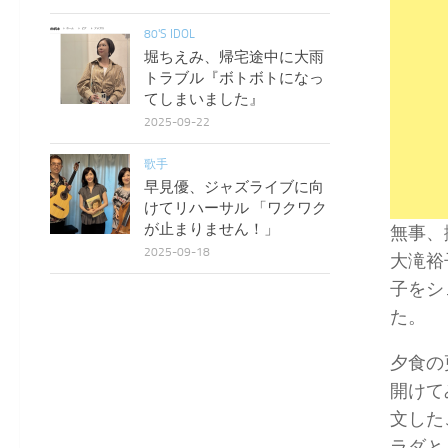
80'S IDOL
堀ちえみ、帰宅途中に大雨
トラブル『ボトボトになっ
てしまいました』
2025-09-22
歌手
早見優、ジャズライブに向
けてリハーサル 「ワクワク
が止まりません！」
無事、
2025-09-18
大滝裕
子をシ
た。
夕食の
開けて
文した
ラダと