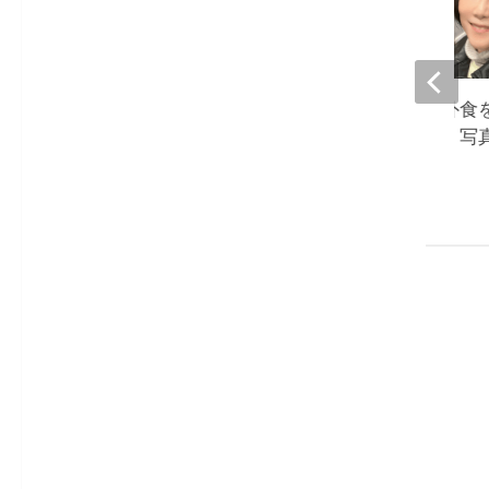
堀ちえみ、夫との外食
人よりも食べる私。写
て驚き』
2023-01-09