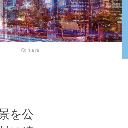
1,675
景を公