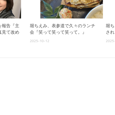
を報告『主
堀ちえみ、表参道で久々のランチ
堀ち
真見て改め
会『笑って笑って笑って。』
され
2025-10-12
2025