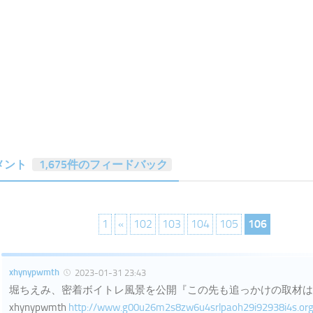
メント
1,675件のフィードバック
1
«
102
103
104
105
106
xhynypwmth
2023-01-31 23:43
堀ちえみ、密着ボイトレ風景を公開『この先も追っかけの取材は
xhynypwmth
http://www.g00u26m2s8zw6u4srlpaoh29i92938i4s.org