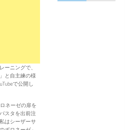
レーニングで、
」と自主練の様
Tubeで公開し
ボロネーゼの扉を
パスタを出前注
私はシーザーサ
のボロネーゼ」