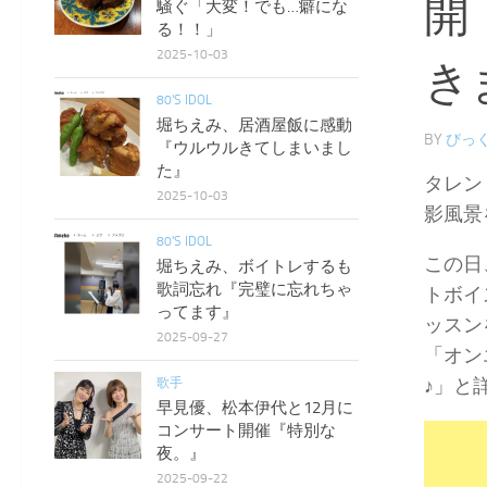
開
騒ぐ「大変！でも…癖にな
る！！」
2025-10-03
き
80'S IDOL
堀ちえみ、居酒屋飯に感動
BY
びっく
『ウルウルきてしまいまし
た』
タレン
2025-10-03
影風景
80'S IDOL
この日
堀ちえみ、ボイトレするも
歌詞忘れ『完璧に忘れちゃ
トボイ
ってます』
ッスン
2025-09-27
「オン
♪」と
歌手
早見優、松本伊代と12月に
コンサート開催『特別な
夜。』
2025-09-22