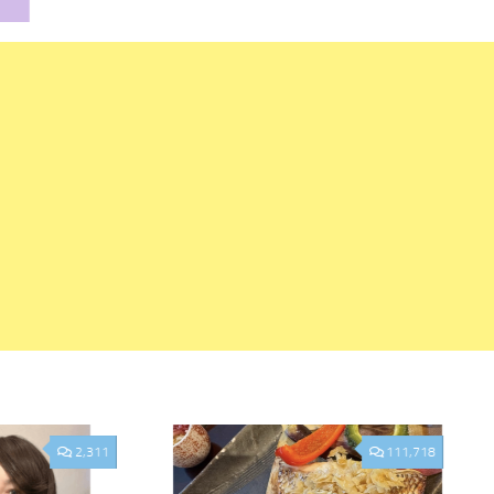
2,311
111,718