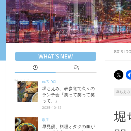
80'S ID
WHAT’S NEW
80'S IDOL
堀ちえみ、表参道で久々の
堀ちえみ
ランチ会『笑って笑って笑
って。』
2025-10-12
堀
歌手
早見優、料理オタクの血が