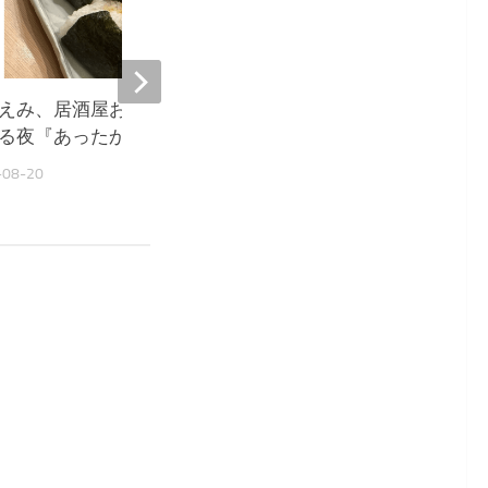
えみ、居酒屋おにぎりに癒や
堀ちえみ、居酒屋飯に感
る夜『あったか〜い』
ウルきてしまいました』
-08-20
2025-10-03