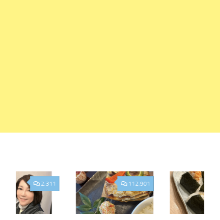
2,311
112,901