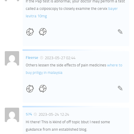
If the Pap test is abnormal, your doctor may perform a test
called a colposcopy to closely examine the cervix
bayer
levitra 10mg
Fleerse
2023-05-27 02:44
Others lessen the side effects of pain medicines
where to
buy priligy in malaysia
574
2023-05-24 12:24
Hi there! This is kkind of off topic bbut I need some
gukdance from ann established blog.