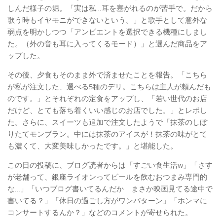
しんだ様子の堀。「実は私…耳を塞がれるのが苦手で。だから
歌う時もイヤモニができないという。」と歌手として意外な
弱点を明かしつつ「アンビエントを選択できる機種にしまし
た。（外の音も耳に入ってくるモード）」と選んだ商品をア
ップした。
その後、夕食もそのまま外で済ませたことを報告。「こちら
が私が注文した、選べる5種のデリ。こちらは主人が頼んだも
のです。」とそれぞれの定食をアップし、「若い世代のお店
だけど、とても落ち着くいい感じのお店でした。」とレポし
た。さらに、スイーツも追加で注文したようで「抹茶のしぼ
りたてモンブラン。中には抹茶のアイスが！抹茶の味がとて
も濃くて、大変美味しかったです。」と堪能した。
この日の投稿に、ブログ読者からは「すごい食生活w」「さす
が老舗って、銀座ライオンってビールを飲むおつまみ専門的
な…」「いつブログ書いてるんだか まさか映画見てる途中で
書いてる？」「休日の過ごし方がワンパターン」「ホンマに
コンサートするんか？」などのコメントが寄せられた。