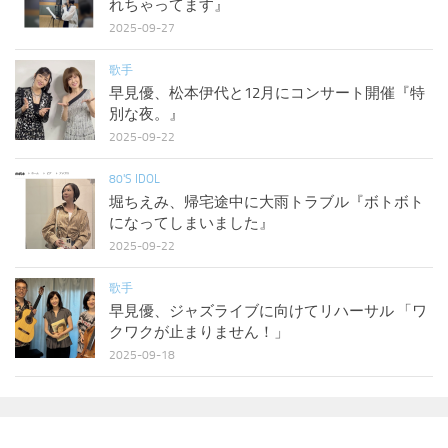
れちゃってます』
2025-09-27
歌手
早見優、松本伊代と12月にコンサート開催『特
別な夜。』
2025-09-22
80'S IDOL
堀ちえみ、帰宅途中に大雨トラブル『ボトボト
になってしまいました』
2025-09-22
歌手
早見優、ジャズライブに向けてリハーサル 「ワ
クワクが止まりません！」
2025-09-18