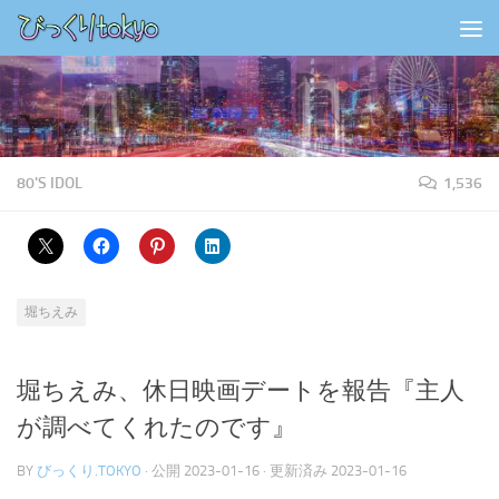
コンテンツの下
80'S IDOL
1,536
堀ちえみ
堀ちえみ、休日映画デートを報告『主人
が調べてくれたのです』
BY
びっくり.TOKYO
· 公開
2023-01-16
· 更新済み
2023-01-16