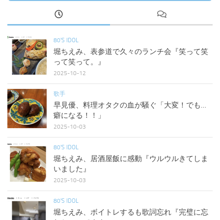
80'S IDOL
堀ちえみ、表参道で久々のランチ会『笑って笑
って笑って。』
2025-10-12
歌手
早見優、料理オタクの血が騒ぐ「大変！でも…
癖になる！！」
2025-10-03
80'S IDOL
堀ちえみ、居酒屋飯に感動『ウルウルきてしま
いました』
2025-10-03
80'S IDOL
堀ちえみ、ボイトレするも歌詞忘れ『完璧に忘