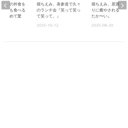
、夫との外食を
堀ちえみ、表参道で久々
堀ちえみ、居酒屋お
人よりも食べる
のランチ会『笑って笑っ
りに癒やされる夜『
見て改めて驚
て笑って。』
たか〜い』
2025-10-12
2025-08-20
09