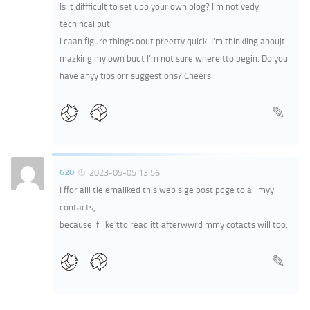
Is it diffficult to set upp your own blog? I’m not vedy
techincal but
I caan figure tbings oout preetty quick. I’m thinkiing aboujt
mazking my own buut I’m not sure where tto begin. Do you
have anyy tips orr suggestions? Cheers
620
2023-05-05 13:56
I ffor alll tie emailked this web sige post pqge to all myy
contacts,
because if like tto read itt afterwwrd mmy cotacts will too.