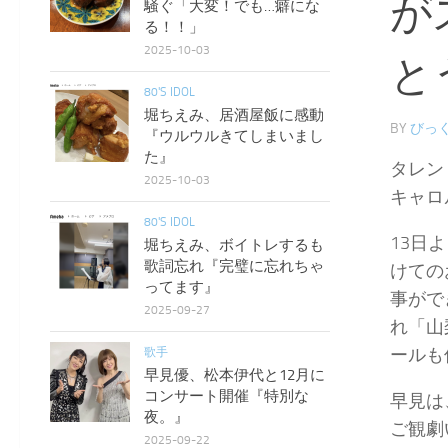
が
騒ぐ「大変！でも…癖にな
る！！」
2025-10-03
と
80'S IDOL
堀ちえみ、居酒屋飯に感動
BY
びっく
『ウルウルきてしまいまし
た』
タレン
2025-10-03
キャロ
80'S IDOL
13日
堀ちえみ、ボイトレするも
歌詞忘れ『完璧に忘れちゃ
けての
ってます』
事がで
2025-09-27
れ「山
ールも
歌手
早見優、松本伊代と12月に
コンサート開催『特別な
早見は
夜。』
ご観劇
2025-09-22