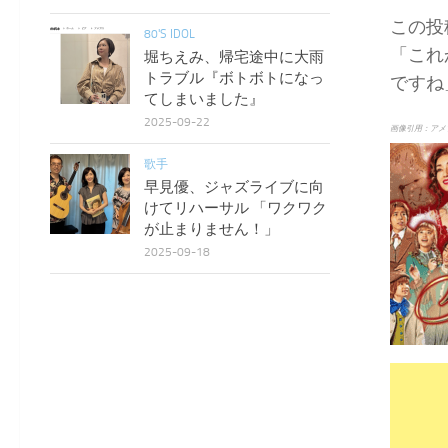
この投
80'S IDOL
「これ
堀ちえみ、帰宅途中に大雨
トラブル『ボトボトになっ
ですね
てしまいました』
2025-09-22
画像引用：アメ
歌手
早見優、ジャズライブに向
けてリハーサル 「ワクワク
が止まりません！」
2025-09-18