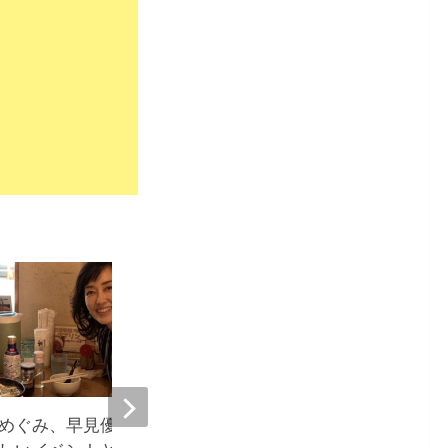
101
めぐみ、早見優とズンバ共演
早見優、偶然の再会で感