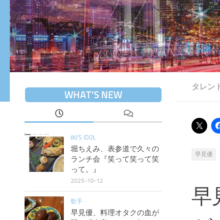
タレン
WHAT’S NEW
80'S IDOL
堀ちえみ、表参道で久々の
早見優
ランチ会『笑って笑って笑
って。』
2025-10-12
早
歌手
早見優、料理オタクの血が