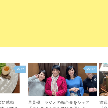
27
120
ズに感動
早見優、ラジオの舞台裏をシェア
渡辺