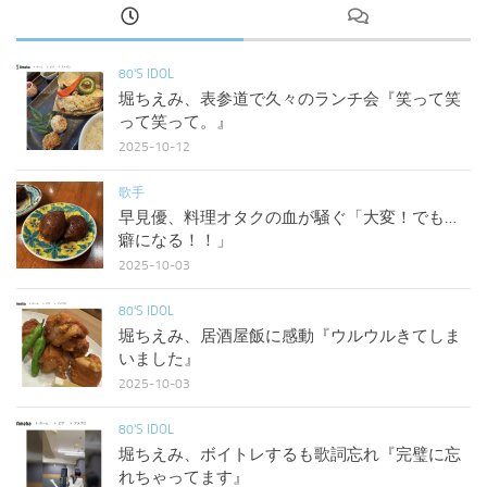
80'S IDOL
堀ちえみ、表参道で久々のランチ会『笑って笑
って笑って。』
2025-10-12
歌手
早見優、料理オタクの血が騒ぐ「大変！でも…
癖になる！！」
2025-10-03
80'S IDOL
堀ちえみ、居酒屋飯に感動『ウルウルきてしま
いました』
2025-10-03
80'S IDOL
堀ちえみ、ボイトレするも歌詞忘れ『完璧に忘
れちゃってます』