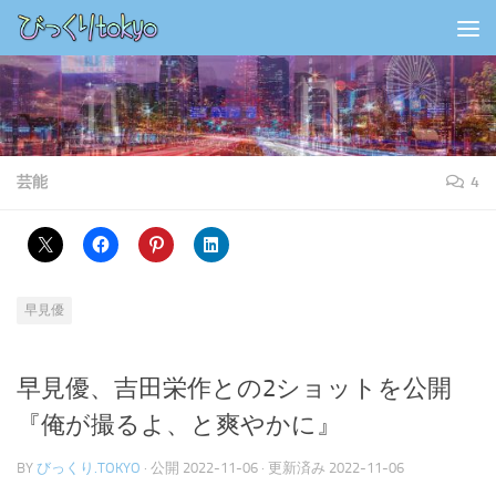
コンテンツの下
芸能
4
早見優
早見優、吉田栄作との2ショットを公開
『俺が撮るよ、と爽やかに』
BY
びっくり.TOKYO
· 公開
2022-11-06
· 更新済み
2022-11-06