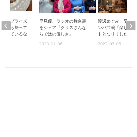
娘のサプライズ
早見優、ラジオの舞台裏
渡辺めぐみ、早見優
仕事から帰って
をシェア『クリスさんな
ンバ共演『楽しいイ
ができているな
らではの優しさ』
トとなりました』
2023-01-06
2022-07-05
17