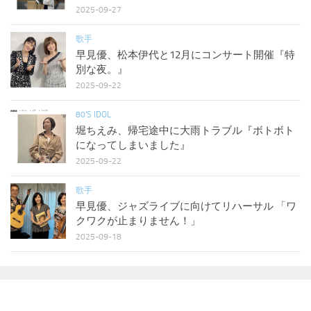
2025-09-27
歌手
早見優、松本伊代と12月にコンサート開催『特
別な夜。』
2025-09-22
80'S IDOL
堀ちえみ、帰宅途中に大雨トラブル『ボトボト
になってしまいました』
2025-09-22
歌手
早見優、ジャズライブに向けてリハーサル 「ワ
クワクが止まりません！」
2025-09-18