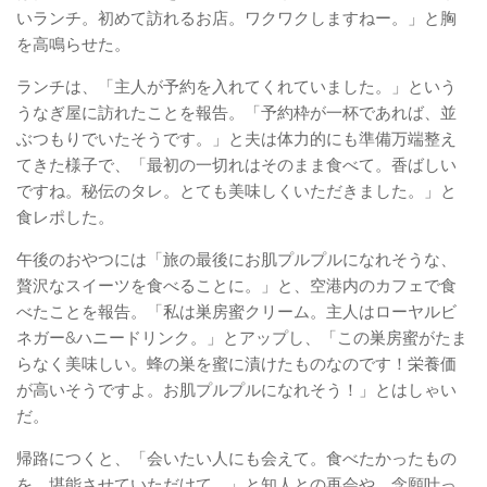
いランチ。初めて訪れるお店。ワクワクしますねー。」と胸
を高鳴らせた。
ランチは、「主人が予約を入れてくれていました。」という
うなぎ屋に訪れたことを報告。「予約枠が一杯であれば、並
ぶつもりでいたそうです。」と夫は体力的にも準備万端整え
てきた様子で、「最初の一切れはそのまま食べて。香ばしい
ですね。秘伝のタレ。とても美味しくいただきました。」と
食レポした。
午後のおやつには「旅の最後にお肌プルプルになれそうな、
贅沢なスイーツを食べることに。」と、空港内のカフェで食
べたことを報告。「私は巣房蜜クリーム。主人はローヤルビ
ネガー&ハニードリンク。」とアップし、「この巣房蜜がたま
らなく美味しい。蜂の巣を蜜に漬けたものなのです！栄養価
が高いそうですよ。お肌プルプルになれそう！」とはしゃい
だ。
帰路につくと、「会いたい人にも会えて。食べたかったもの
を、堪能させていただけて。」と知人との再会や、念願叶っ