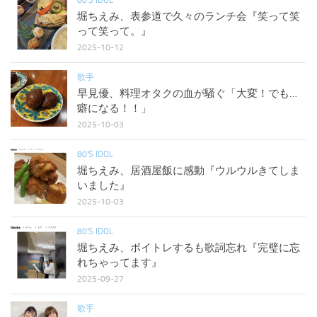
堀ちえみ、表参道で久々のランチ会『笑って笑
って笑って。』
2025-10-12
歌手
早見優、料理オタクの血が騒ぐ「大変！でも…
癖になる！！」
2025-10-03
80'S IDOL
堀ちえみ、居酒屋飯に感動『ウルウルきてしま
いました』
2025-10-03
80'S IDOL
堀ちえみ、ボイトレするも歌詞忘れ『完璧に忘
れちゃってます』
2025-09-27
歌手