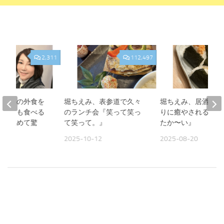
2,311
112,497
、夫との外食を
堀ちえみ、表参道で久々
堀ちえみ、居酒屋お
人よりも食べる
のランチ会『笑って笑っ
りに癒やされる夜『
見て改めて驚
て笑って。』
たか〜い』
2025-10-12
2025-08-20
09