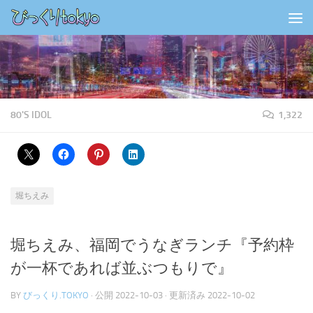
コンテンツの下
80'S IDOL
1,322
堀ちえみ
堀ちえみ、福岡でうなぎランチ『予約枠
が一杯であれば並ぶつもりで』
BY
びっくり.TOKYO
· 公開
2022-10-03
· 更新済み
2022-10-02