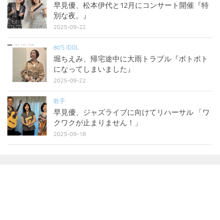
早見優、松本伊代と12月にコンサート開催『特
別な夜。』
2025-09-22
80'S IDOL
堀ちえみ、帰宅途中に大雨トラブル『ボトボト
になってしまいました』
2025-09-22
歌手
早見優、ジャズライブに向けてリハーサル 「ワ
クワクが止まりません！」
2025-09-18