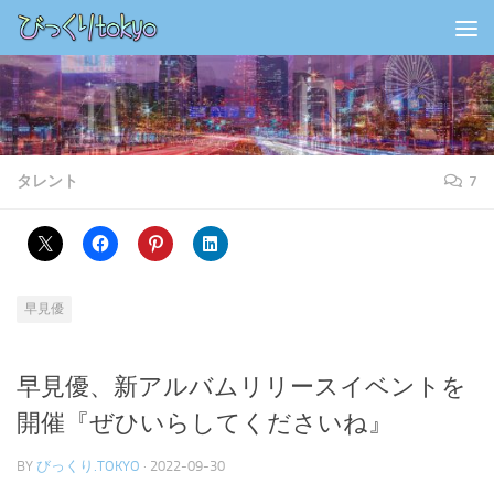
コンテンツの下
タレント
7
早見優
早見優、新アルバムリリースイベントを
開催『ぜひいらしてくださいね』
BY
びっくり.TOKYO
·
2022-09-30