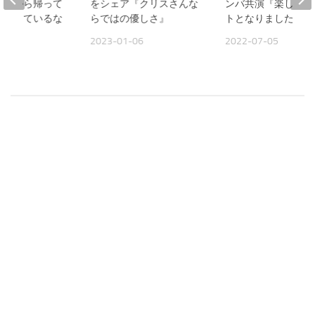
仕事から帰って
をシェア『クリスさんな
ンバ共演『楽しいイ
ができているな
らではの優しさ』
トとなりました』
2023-01-06
2022-07-05
17