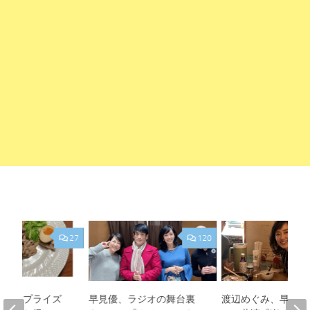
27
120
娘のサプライズ
早見優、ラジオの舞台裏
渡辺めぐみ、早見優