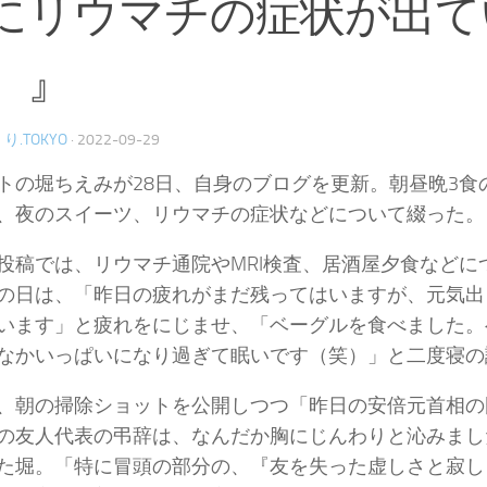
にリウマチの症状が出て
。』
り.TOKYO
·
2022-09-29
トの堀ちえみが28日、自身のブログを更新。朝昼晩3食
、夜のスイーツ、リウマチの症状などについて綴った。
投稿では、リウマチ通院やMRI検査、居酒屋夕食などに
の日は、「昨日の疲れがまだ残ってはいますが、元気出
います」と疲れをにじませ、「ベーグルを食べました。
なかいっぱいになり過ぎて眠いです（笑）」と二度寝の
、朝の掃除ショットを公開しつつ「昨日の安倍元首相の
の友人代表の弔辞は、なんだか胸にじんわりと沁みまし
た堀。「特に冒頭の部分の、『友を失った虚しさと寂し