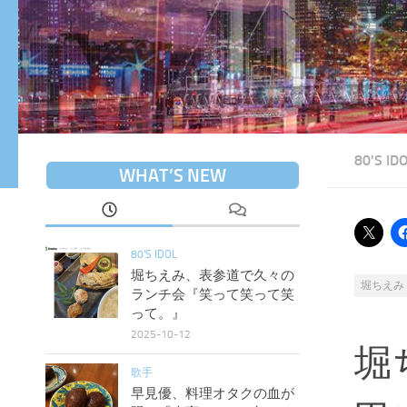
80'S ID
WHAT’S NEW
80'S IDOL
堀ちえみ、表参道で久々の
堀ちえみ
ランチ会『笑って笑って笑
って。』
2025-10-12
堀
歌手
早見優、料理オタクの血が