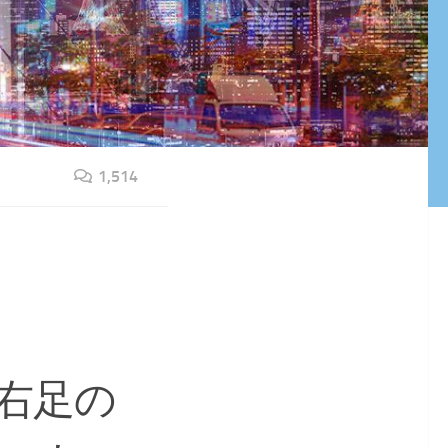
1,514
右足の