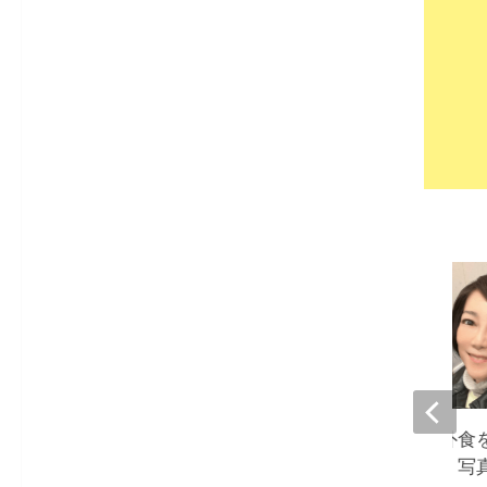
堀ちえみ、夫との外食
人よりも食べる私。写