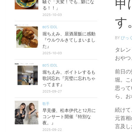
甲
騒ぐ「大変！でも…癖にな
る！！」
2025-10-03
す
80'S IDOL
堀ちえみ、居酒屋飯に感動
BY
びっく
『ウルウルきてしまいまし
た』
タレン
2025-10-03
おやつ
80'S IDOL
前日の
堀ちえみ、ボイトレするも
歌詞忘れ『完璧に忘れちゃ
堀。こ
ってます』
思って
2025-09-27
ら、お
歌手
続けて
早見優、松本伊代と12月に
コンサート開催『特別な
元首相
夜。』
言及し
2025-09-22