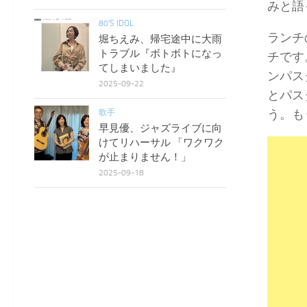
みと語
80'S IDOL
ランチ
堀ちえみ、帰宅途中に大雨
トラブル『ボトボトになっ
チです
てしまいました』
ンパス
2025-09-22
とパス
う。も
歌手
早見優、ジャズライブに向
けてリハーサル 「ワクワク
が止まりません！」
2025-09-18