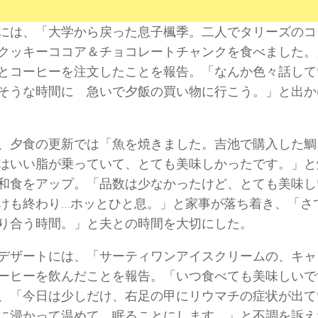
には、「大学から戻った息子楓季。二人でタリーズのコ
クッキーココア＆チョコレートチャンクを食べました。
とコーヒーを注文したことを報告。「なんか色々話して
そうな時間に 急いで夕飯の買い物に行こう。」と出か
、夕食の更新では「魚を焼きました。吉池で購入した鯛
はいい脂が乗っていて、とても美味しかったです。」と
和食をアップ。「品数は少なかったけど、とても美味し
けも終わり…ホッとひと息。」と家事が落ち着き、「さ
り合う時間。」と夫との時間を大切にした。
デザートには、「サーティワンアイスクリームの、キャ
ーヒーを飲んだことを報告。「いつ食べても美味しいで
、「今日は少しだけ、右足の甲にリウマチの症状が出て
に浸かって温めて、眠ることにします。」と不調を訴え