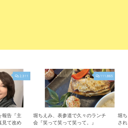
2,311
111,865
を報告『主
堀ちえみ、表参道で久々のランチ
堀ち
真見て改め
会『笑って笑って笑って。』
され