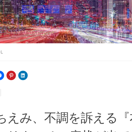
OL
ちえみ、不調を訴える『