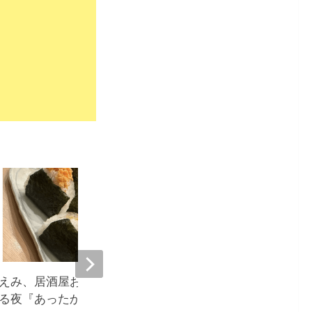
9,671
えみ、居酒屋おにぎりに癒や
堀ちえみ、居酒屋飯に感
る夜『あったか〜い』
ウルきてしまいました』