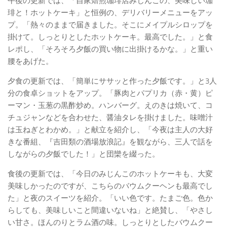
午後の更新では、「自家焙煎珈琲店みじんこの、美味しい珈
琲と！ホットケーキ」と恒例の、デリバリーメニューをアッ
プ。「熱々のままで届きました。そこにメイプルシロップを
掛けて。しっとりとしたホットケーキ。最高でした。」と食
レポし、「そろそろ夕飯の買い物に出掛けるかな。」と重い
腰をあげた。
夕食の更新では、「簡単にササッと作った夕飯です。」と3人
分の食卓ショットをアップ。「豚肉とパプリカ（赤・黄）ピ
ーマン・玉葱の黒酢炒め。ハンバーグ。えのきは焼いて、コ
チュジャンなどを合わせた、醤油タレを掛けました。味噌汁
は玉ねぎとわかめ。」と献立を紹介し、「今夜は主人の大好
きな番組、『吉田類の酒場放浪記』を観ながら、三人で話を
しながらの夕飯でした！」と団欒を綴った。
食後の更新では、「今日のみじんこのホットケーキも、大変
美味しかったのですが、こちらのバウムクーヘンも最高でし
た」と夜のスイーツを紹介。「いい色です。たまご色。色か
らしても、美味しいこと間違いないね」と絶賛し、「やさし
い甘さ。ほんのりとラム酒の味。しっとりとしたバウムクー