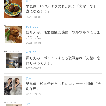
歌手
早見優、料理オタクの血が騒ぐ「大変！でも…
癖になる！！」
2025-10-03
80'S IDOL
堀ちえみ、居酒屋飯に感動『ウルウルきてしま
いました』
2025-10-03
80'S IDOL
堀ちえみ、ボイトレするも歌詞忘れ『完璧に忘
れちゃってます』
2025-09-27
歌手
早見優、松本伊代と12月にコンサート開催『特
別な夜。』
2025-09-22
80'S IDOL