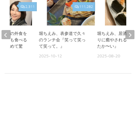
2,311
111,282
、夫との外食を
堀ちえみ、表参道で久々
堀ちえみ、居酒屋お
人よりも食べる
のランチ会『笑って笑っ
りに癒やされる夜『
見て改めて驚
て笑って。』
たか〜い』
2025-10-12
2025-08-20
09