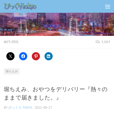
コンテンツの下
80'S IDOL
1,507
堀ちえみ
堀ちえみ、おやつをデリバリー『熱々の
ままで届きました。』
BY
びっくり.TOKYO
·
2022-09-27