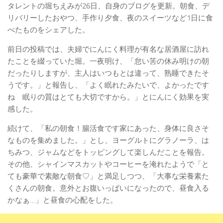
タレントの堀ちえみが26日、自身のブログを更新。朝食、デ
リバリーしたおやつ、手作り夕食、夜のスイーツなど1日に食
べたものをシェアした。
前日の投稿では、夫婦でにんにく料理が有名な居酒屋に訪れ
たことを綴っていた堀。一夜明け、「怠い筈の休み明けの朝
だったりしますが、主人はいつもとは違って、熟睡できたそ
うです。」と報告し、「よく眠れたみたいで、よかったです
ね 眠りの質はとても大切ですから。」とにんにく効果を実
感した。
続けて、「私の朝食！腸活食です家にあった、身体に良さそ
なものを集めました。」とし、ヨーグルトにグラノーラ、は
ちみつ、ジャムなどをトッピングして楽しんだことを報告。
その他、シャインマスカットやコーヒーを淹れたようで「と
ても豪華で素敵な朝食♡」と満足しつつ、「大事な栄養素た
くさんの朝食。意外とお腹いっぱいになったので、昼食入る
かなぁ…」と昼食の心配をした。