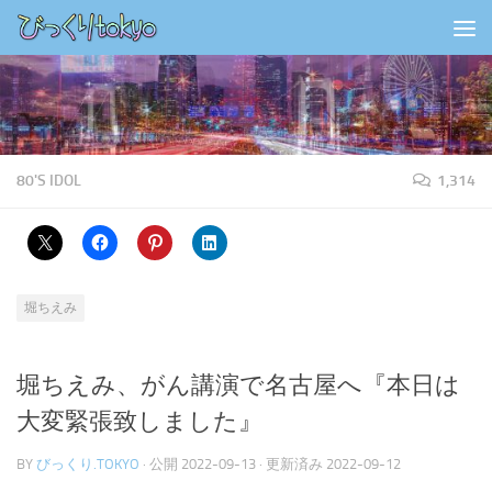
コンテンツの下
80'S IDOL
1,314
堀ちえみ
堀ちえみ、がん講演で名古屋へ『本日は
大変緊張致しました』
BY
びっくり.TOKYO
· 公開
2022-09-13
· 更新済み
2022-09-12