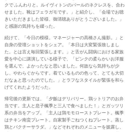
クで ふんわりと。ルイヴィトンのパールのネクレスを、合わ
せました。靴はフェラガモです。」と紹介し、「会場でお聴
きいただきました皆様、御清聴ありがとうございました。」
と感謝の気持ちを綴った。
続けて、「今日の模様。マネージャーの髙橋さん撮影。」と
自身の登壇ショットをシェア。「本日は大変緊張致しまし
た。とは言え毎回緊張します。」と舌がん闘病における家族
愛を中心に講演している様子で、「ピンクの柔らかいお洋服
を選んで、よかったなと思いました。何故なら気持ちが少
し、やわらぐからです。着ているものの色って、とても大切
だなぁと思ったのでした。」とラフなスタイルが緊張を和ら
げてくれたようだった。
帰宅後の更新では、「夕飯はデリバリー。鶏ットリアのお弁
当です。主人と息子楓季と三人で食べました！」とガッツリ
系の弁当をアップ。「主人は鶏モモローストプレート。楓季
はチキン南蛮プレート。自家製手ごねつくねプレート。蒸し
鶏とパクチーサラダ。」などそれぞれのメニューを披露し、