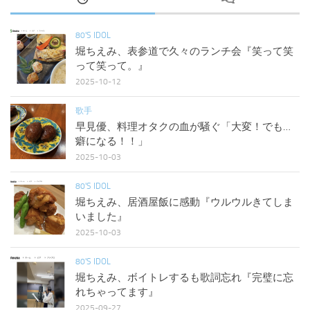
80'S IDOL
堀ちえみ、表参道で久々のランチ会『笑って笑
って笑って。』
2025-10-12
歌手
早見優、料理オタクの血が騒ぐ「大変！でも…
癖になる！！」
2025-10-03
80'S IDOL
堀ちえみ、居酒屋飯に感動『ウルウルきてしま
いました』
2025-10-03
80'S IDOL
堀ちえみ、ボイトレするも歌詞忘れ『完璧に忘
れちゃってます』
2025-09-27