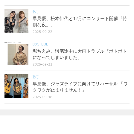
歌手
早見優、松本伊代と12月にコンサート開催『特
別な夜。』
2025-09-22
80'S IDOL
堀ちえみ、帰宅途中に大雨トラブル『ボトボト
になってしまいました』
2025-09-22
歌手
早見優、ジャズライブに向けてリハーサル 「ワ
クワクが止まりません！」
2025-09-18