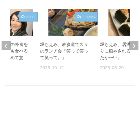
2,311
111,584
、夫との外食を
堀ちえみ、表参道で久々
堀ちえみ、居酒屋お
人よりも食べる
のランチ会『笑って笑っ
りに癒やされる夜『
見て改めて驚
て笑って。』
たか〜い』
2025-10-12
2025-08-20
09