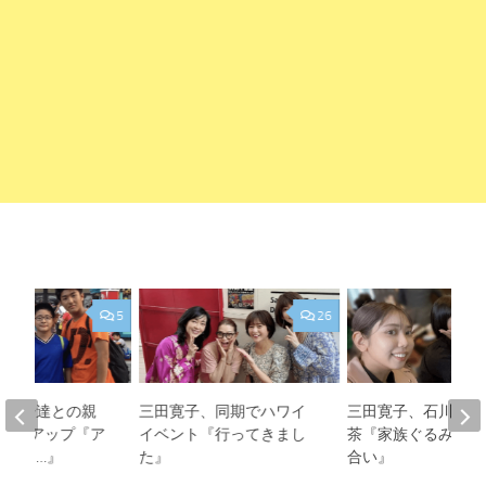
5
26
、息子達との親
三田寛子、同期でハワイ
三田寛子、石川秀美
ットをアップ『ア
イベント『行ってきまし
茶『家族ぐるみのお
みたら…』
た』
合い』