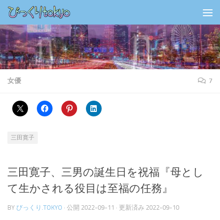
コンテンツの下
女優
7
三田寛子
三田寛子、三男の誕生日を祝福『母とし
て生かされる役目は至福の任務』
BY
びっくり.TOKYO
· 公開
2022-09-11
· 更新済み
2022-09-10