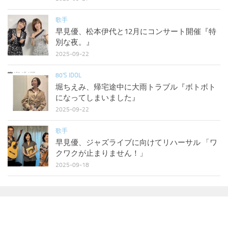
歌手
早見優、松本伊代と12月にコンサート開催『特
別な夜。』
2025-09-22
80'S IDOL
堀ちえみ、帰宅途中に大雨トラブル『ボトボト
になってしまいました』
2025-09-22
歌手
早見優、ジャズライブに向けてリハーサル 「ワ
クワクが止まりません！」
2025-09-18