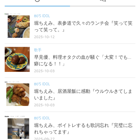
80'S IDOL
堀ちえみ、表参道で久々のランチ会『笑って笑
って笑って。』
2025-10-12
歌手
早見優、料理オタクの血が騒ぐ「大変！でも…
癖になる！！」
2025-10-03
80'S IDOL
堀ちえみ、居酒屋飯に感動『ウルウルきてしま
いました』
2025-10-03
80'S IDOL
堀ちえみ、ボイトレするも歌詞忘れ『完璧に忘
れちゃってます』
2025-09-27