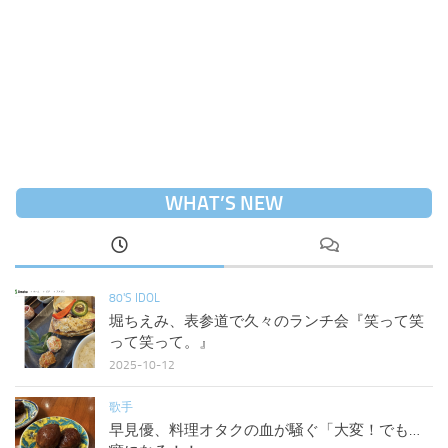
WHAT’S NEW
80'S IDOL
堀ちえみ、表参道で久々のランチ会『笑って笑
って笑って。』
2025-10-12
歌手
早見優、料理オタクの血が騒ぐ「大変！でも…