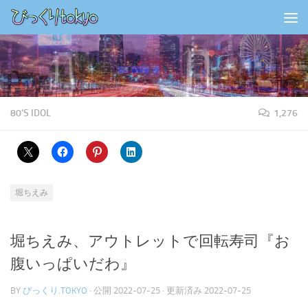
コンテンツの下
80'S IDOL
1,276
堀ちえみ
堀ちえみ、アウトレットで回転寿司『お
腹いっぱいだわ』
BY
びっくり.TOKYO
· 公開
2022-07-25
· 更新済み
2022-07-25