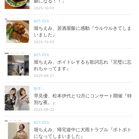
癖になる！！」
2025-10-03
80'S IDOL
堀ちえみ、居酒屋飯に感動『ウルウルきてしま
いました』
2025-10-03
80'S IDOL
堀ちえみ、ボイトレするも歌詞忘れ『完璧に忘
れちゃってます』
2025-09-27
歌手
早見優、松本伊代と12月にコンサート開催『特
別な夜。』
2025-09-22
80'S IDOL
堀ちえみ、帰宅途中に大雨トラブル『ボトボト
になってしまいました』