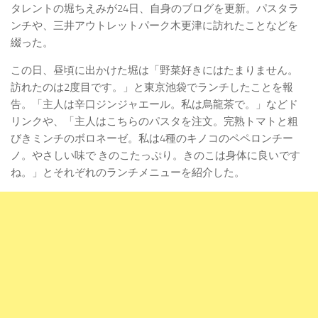
タレントの堀ちえみが24日、自身のブログを更新。パスタラ
ンチや、三井アウトレットパーク木更津に訪れたことなどを
綴った。
この日、昼頃に出かけた堀は「野菜好きにはたまりません。
訪れたのは2度目です。」と東京池袋でランチしたことを報
告。「主人は辛口ジンジャエール。私は烏龍茶で。」などド
リンクや、「主人はこちらのパスタを注文。完熟トマトと粗
びきミンチのボロネーゼ。私は4種のキノコのペペロンチー
ノ。やさしい味で きのこたっぷり。きのこは身体に良いです
ね。」とそれぞれのランチメニューを紹介した。