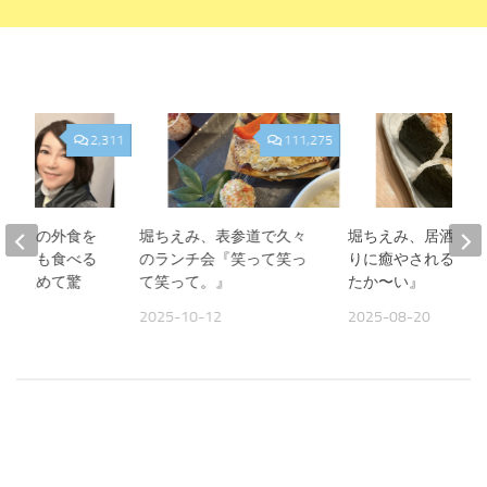
2,311
111,275
、夫との外食を
堀ちえみ、表参道で久々
堀ちえみ、居酒屋お
人よりも食べる
のランチ会『笑って笑っ
りに癒やされる夜『
見て改めて驚
て笑って。』
たか〜い』
2025-10-12
2025-08-20
09