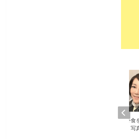
堀ちえみ、夫との外食
人よりも食べる私。写
て驚き』