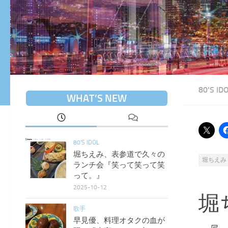
80'S ID
WHAT’S NEW
80'S IDOL
堀ちえみ、表参道で久々の
堀ちえみ
ランチ会『笑って笑って笑
って。』
2025-10-12
堀
歌手
早見優、料理オタクの血が