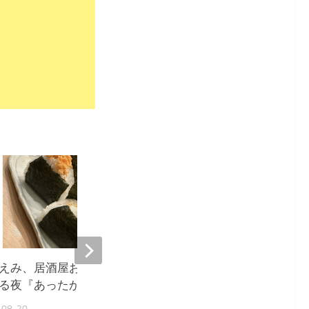
9,671
えみ、居酒屋おにぎりに癒や
堀ちえみ、居酒屋飯に感
る夜『あったか〜い』
ウルきてしまいました』
-08-20
2025-10-03