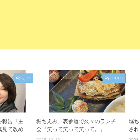
2,311
110,922
を報告『主
堀ちえみ、表参道で久々のランチ
堀ち
真見て改め
会『笑って笑って笑って。』
され
2025-10-12
2025