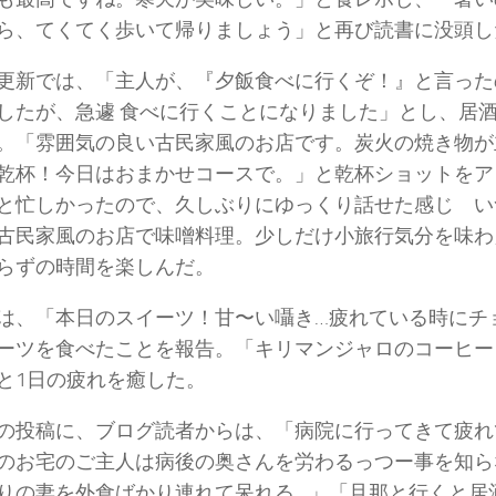
ら、てくてく歩いて帰りましょう」と再び読書に没頭し
更新では、「主人が、『夕飯食べに行くぞ！』と言った
したが、急遽 食べに行くことになりました」とし、居
。「雰囲気の良い古民家風のお店です。炭火の焼き物が
乾杯！今日はおまかせコースで。」と乾杯ショットをア
と忙しかったので、久しぶりにゆっくり話せた感じ い
古民家風のお店で味噌料理。少しだけ小旅行気分を味わ
らずの時間を楽しんだ。
は、「本日のスイーツ！甘〜い囁き…疲れている時にチ
ーツを食べたことを報告。「キリマンジャロのコーヒー
と1日の疲れを癒した。
の投稿に、ブログ読者からは、「病院に行ってきて疲れ
のお宅のご主人は病後の奥さんを労わるっつー事を知ら
りの妻を外食ばかり連れて呆れる…」「旦那と行くと居