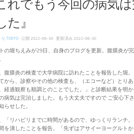
これでもう今回の病気は
した』
り.TOKYO
· 公開
2022-06-30
· 更新済み
2022-06-30
トの堀ちえみが29日、自身のブログを更新。腹膜炎が
。
、腹膜炎の検査で大学病院に訪れたことを報告した堀。
てから、診察やその他の検査も、（エコーなど）とりあ
、経過観察も順調とのことでした。」と診断結果を明か
の病気は完治しました。もう大丈夫ですので ご安心下
知らせした。
、「リハビリまでに時間があるので、ゆっくりランチ。
間を潰したことを報告。「先ずはアサイーヨーグルトか