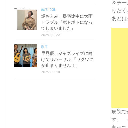
＆チー
りだく
80'S IDOL
堀ちえみ、帰宅途中に大雨
あとは
トラブル『ボトボトになっ
てしまいました』
2025-09-22
歌手
早見優、ジャズライブに向
けてリハーサル 「ワクワク
が止まりません！」
2025-09-18
病院で
す。 
食べて