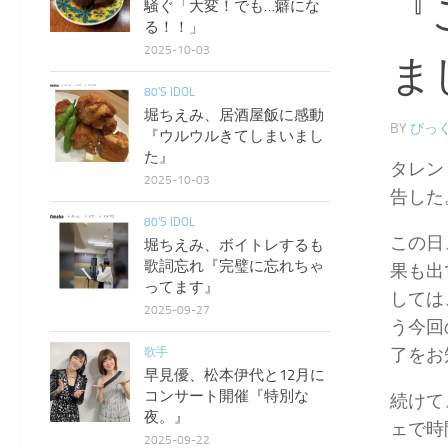
『
騒ぐ「大変！でも…癖にな
る！！」
2025-10-03
ま
80'S IDOL
堀ちえみ、居酒屋飯に感動
BY
びっく
『ウルウルきてしまいまし
た』
タレン
2025-10-03
告した
80'S IDOL
この日
堀ちえみ、ボイトレするも
歌詞忘れ『完璧に忘れちゃ
果も出
ってます』
しては
2025-09-27
う今回
了をお
歌手
早見優、松本伊代と12月に
コンサート開催『特別な
続けて
夜。』
ェで時
2025-09-22