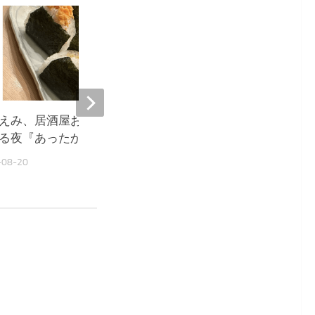
9,671
えみ、居酒屋おにぎりに癒や
堀ちえみ、居酒屋飯に感
る夜『あったか〜い』
ウルきてしまいました』
-08-20
2025-10-03