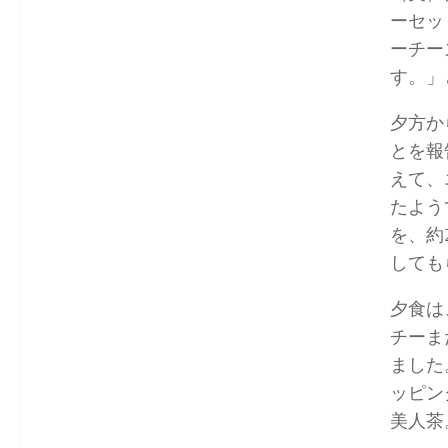
ーセッ
ーチー
す。」
夕方か
とを報
えて、
たよう
を、約
しても
夕食は
チーま
ました
ッピン
美人茶