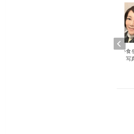
堀ちえみ、夫との外食
人よりも食べる私。写
て驚き』
2023-01-09