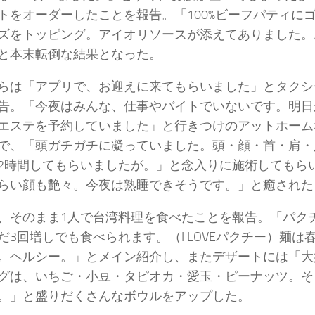
トをオーダーしたことを報告。「100%ビーフパティに
ズをトッピング。アイオリソースが添えてありました。
と本末転倒な結果となった。
らは「アプリで、お迎えに来てもらいました」とタクシ
告。「今夜はみんな、仕事やバイトでいないです。明日
エステを予約していました」と行きつけのアットホーム
で、「頭ガチガチに凝っていました。頭・顔・首・肩・
2時間してもらいましたが。」と念入りに施術してもら
らい顔も艶々。今夜は熟睡できそうです。」と癒された
、そのまま1人で台湾料理を食べたことを報告。「パク
だ3回増しでも食べられます。（I LOVEパクチー）麺は
。ヘルシー。」とメイン紹介し、またデザートには「大
グは、いちご・小豆・タピオカ・愛玉・ピーナッツ。そ
。」と盛りだくさんなボウルをアップした。