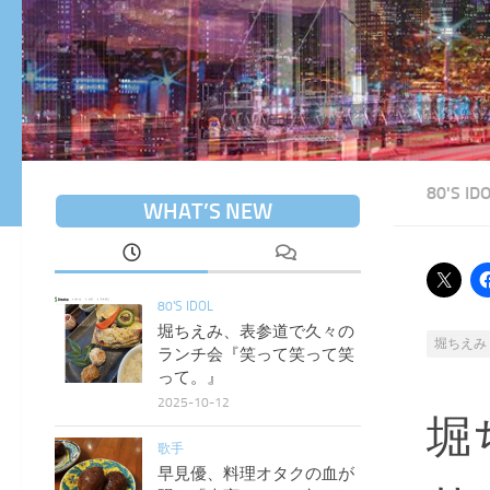
80'S ID
WHAT’S NEW
80'S IDOL
堀ちえみ、表参道で久々の
堀ちえみ
ランチ会『笑って笑って笑
って。』
2025-10-12
堀
歌手
早見優、料理オタクの血が