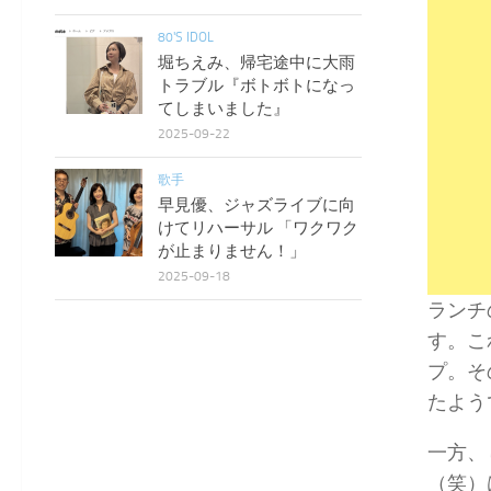
80'S IDOL
堀ちえみ、帰宅途中に大雨
トラブル『ボトボトになっ
てしまいました』
2025-09-22
歌手
早見優、ジャズライブに向
けてリハーサル 「ワクワク
が止まりません！」
2025-09-18
ランチ
す。こ
プ。そ
たよう
一方、
（笑）