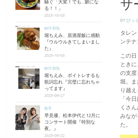
サ
騒ぐ「大変！でも…癖にな
る！！」
2025-10-03
BY
びっく
80'S IDOL
タレン
堀ちえみ、居酒屋飯に感動
ンテナ
『ウルウルきてしまいまし
た』
この日
2025-10-03
ときに
80'S IDOL
の支度
堀ちえみ、ボイトレするも
堀。ま
歌詞忘れ『完璧に忘れちゃ
ってます』
り越え
2025-09-27
「今日
くさん
歌手
早見優、松本伊代と12月に
みなが
コンサート開催『特別な
た。
夜。』
2025-09-22