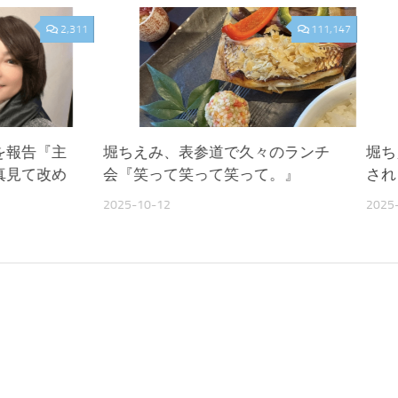
2,311
111,147
を報告『主
堀ちえみ、表参道で久々のランチ
堀ち
真見て改め
会『笑って笑って笑って。』
され
2025-10-12
2025