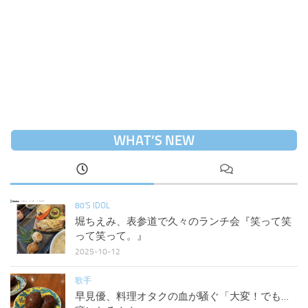
WHAT’S NEW
80'S IDOL
堀ちえみ、表参道で久々のランチ会『笑って笑
って笑って。』
2025-10-12
歌手
早見優、料理オタクの血が騒ぐ「大変！でも…