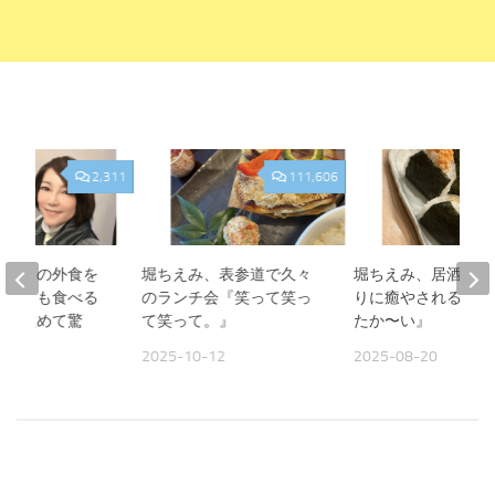
2,311
111,606
、夫との外食を
堀ちえみ、表参道で久々
堀ちえみ、居酒屋お
人よりも食べる
のランチ会『笑って笑っ
りに癒やされる夜『
見て改めて驚
て笑って。』
たか〜い』
2025-10-12
2025-08-20
09