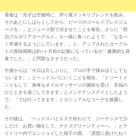
昼食は「先ずは空腹時に、搾り屋スッキリブレンドを飲み。
そのあとにしばらくしてから、ビーツのコールドプレスジュ
ースを。」とジュース類で済ませたことを報告。さらに「明
治ブルガリアヨーグルト」を一緒に食べたようで、「なるべ
く常備するようにしています。」と、アップされたヨーグル
トの賞味期限は約1ヶ月前の記載になっているが「健康的な昼
食でした。」と問題なさそうだった。
午後からは「今日は久しぶりに、プロの手で揉みほぐしても
らいます。」とヘッドスパにいくことを報告。「トリートメ
ントもして、身体もオイルマッサージの施術を受け、至福の
ひとときを過ごしてきます」とメンテナンスデイとしたよう
で、「では行ってきます」とカジュアルなコーデを披露し
た。
その後は、「ヘッドスパとエステ終わりで、ジーナシスで少
しだけ、お買い物をして。ナナズグリーンティーへ。」とテ
リトリー内でエンジョイした様子の堀。「誘惑に負けたね！