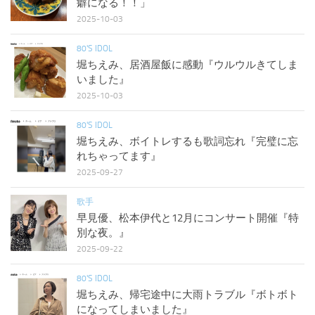
癖になる！！」
2025-10-03
80'S IDOL
堀ちえみ、居酒屋飯に感動『ウルウルきてしま
いました』
2025-10-03
80'S IDOL
堀ちえみ、ボイトレするも歌詞忘れ『完璧に忘
れちゃってます』
2025-09-27
歌手
早見優、松本伊代と12月にコンサート開催『特
別な夜。』
2025-09-22
80'S IDOL
堀ちえみ、帰宅途中に大雨トラブル『ボトボト
になってしまいました』