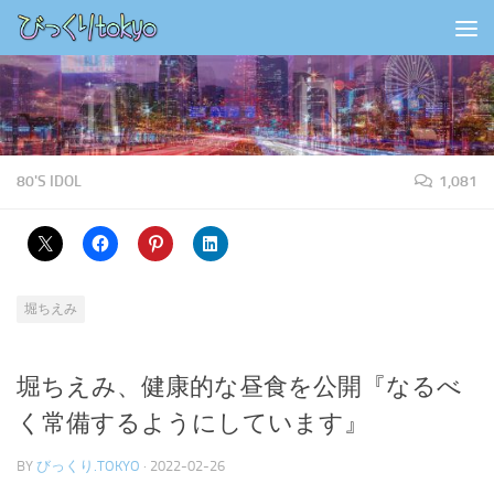
コンテンツの下
80'S IDOL
1,081
堀ちえみ
堀ちえみ、健康的な昼食を公開『なるべ
く常備するようにしています』
BY
びっくり.TOKYO
·
2022-02-26