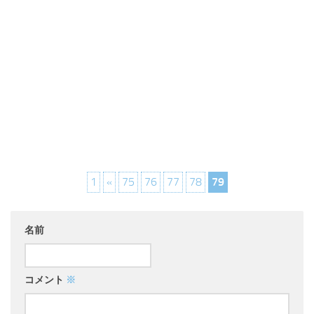
1
«
75
76
77
78
79
名前
コメント
※