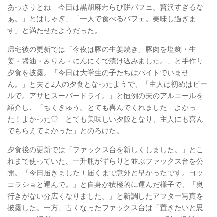
あっさりとね 今日は黒胡麻わらび餅パフェ。贅沢すぎるな
ぁ。」とはしゃぎ、「一人で食べるパフェ。美味し過ぎま
す」と満たせたようだった。
帰宅後の更新では「今夜は豚の生姜焼き。豚肉を塩麹・生
姜・醤油・みりん・にんにくで漬け込みました。」と手作り
夕食を披露。「今日は大学生の子たちはバイトでいませ
ん。」と夫と2人の夕食となったようで、「主人は初めはビー
ルで。アサヒスーパードライ。」と恒例の夫のアルコールを
紹介し、「ちくきゅう。とても喜んでくれました よかっ
た！よかった♡ とても美味しい夕飯となり、主人にも喜ん
でもらえてよかった」とのろけた。
夕食後の更新では「ファックス台を新しくしました。」とこ
れまで使っていた、一升瓶がずらりと並ぶファックス台を公
開。「今日届きました！届くまで意外と早かったです。ヨッ
コラショと運んで。」と自身が積極的に運んだ様子で、「奥
行きがない分広くなりました。」と新調したアフター写真を
披露した。一方、古くなったファックス台は「置きたいと思