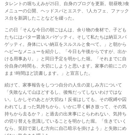
タレントの堀ちえみが25日、自身のブログを更新。朝昼晩3食
メニューの公開、ヘッドスパとエステ、1人カフェ、ファック
ス台を新調したことなどを綴った。
この日「そんな今日の朝ごはんは、余り物の食材で。子ども
たちにはバター醤油スパゲッティ。そして私たちは納豆スパ
ゲッティ。身体にいい納豆をスルスルと食べて。」と朝から
ヘビーなメニューを紹介し、「今日も午後からですが、出か
ける用事あり。」と同日予定を明かした堀。「それまでに自
分自身の時間も、大切にしようと思います。家事の前にこの
まま1時間ほど読書します。」と宣言した。
続けて、家事報告をしつつ自分の人生の楽しみ方について
「失敗なんて山ほどするし、後悔だってしないわけではな
い。しかしそのあとが大切ね！反省はしても、その呪縛や囚
われてしまった気持ちから、いかに早く解き放って、その気
持ちから去るか？」と過去の出来事にとらわれない、気持ち
の切り替えを意識していることを明かした堀。「生きていく
なら、笑顔で楽しむ方向に自己暗示を掛けよう」と失敗にめ