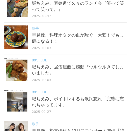
堀ちえみ、表参道で久々のランチ会『笑って笑
って笑って。』
2025-10-12
歌手
早見優、料理オタクの血が騒ぐ「大変！でも…
癖になる！！」
2025-10-03
80'S IDOL
堀ちえみ、居酒屋飯に感動『ウルウルきてしま
いました』
2025-10-03
80'S IDOL
堀ちえみ、ボイトレするも歌詞忘れ『完璧に忘
れちゃってます』
2025-09-27
歌手
早見優、松本伊代と12月にコンサート開催『特