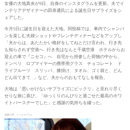
女優の大地真央が9日、自身のインスタグラムを更新。夫でイ
ンテリアデザイナーの田恭通氏による誕生日サプライズをシ
ェアした。
今月5日に誕生日を迎えた大地。同投稿では、車内でシャンパ
ンを楽しむ夫婦ショットやフレンチディナーなどをアップし
「夫からは、あたたかい格好をしてねとだけ言われ、行き先
も知らされず空港へ…行き先はなんと千歳空港 ホテルからお
迎えの車で『ニセコ』へ 自宅から持参した荷物の中から、
ドンペリ ロブマイヤーの携帯用グラス チョコレート ド
ライフルーツ スリッパ、膝掛け、タオル、ゴミ袋と、どん
どん出てきて…」など、夫からのおもてなしを報告。
大地は「思いがけないサプライズにビックリ」と至れり尽く
せりな旅に喜び、「ゆっくりのんびりと過ごせた最高のホワ
イトバースデーでした」と感謝の気持ちを綴った。
画像引用：インスタグラム