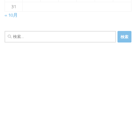
31
« 10月
検
索: