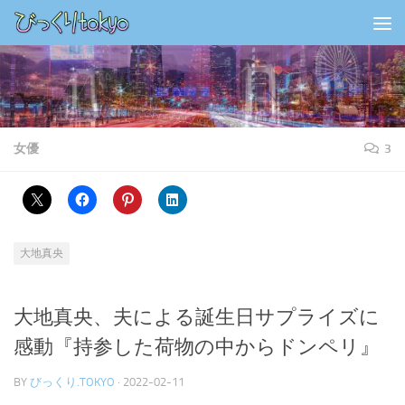
コンテンツの下
女優
3
大地真央
大地真央、夫による誕生日サプライズに
感動『持参した荷物の中からドンペリ』
BY
びっくり.TOKYO
·
2022-02-11