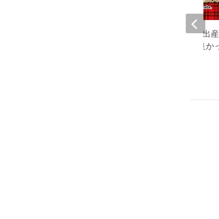
キンタロー、第1子出
るを祝福『本当に良か
2022-01-15