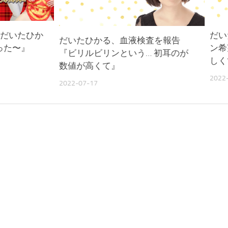
産だいたひか
だい
だいたひかる、血液検査を報告
った〜』
ン希
『ビリルビリンという… 初耳のが
しく
数値が高くて』
2022
2022-07-17