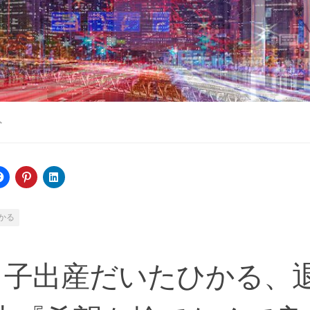
ト
かる
1子出産だいたひかる、