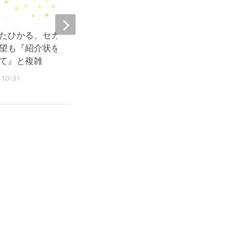
たひかる、セカンドオピニオ
だいたひかる、骨頭壊死
望も『紹介状を貰うのは心苦
果を報告『2年前より削
て』と複雑
2022-10-21
-10-31