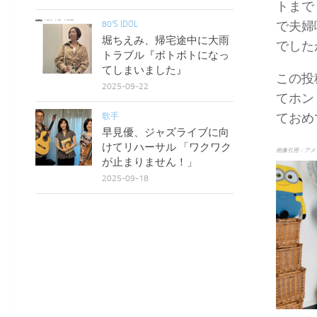
トまで
で夫婦
80'S IDOL
堀ちえみ、帰宅途中に大雨
でした
トラブル『ボトボトになっ
てしまいました』
この投
2025-09-22
てホン
ておめ
歌手
早見優、ジャズライブに向
けてリハーサル 「ワクワク
画像引用：アメ
が止まりません！」
2025-09-18