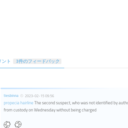
メント
3件のフィードバック
tiesbinna
2023-02-15 09:56
propecia hairline
The second suspect, who was not identified by autho
from custody on Wednesday without being charged