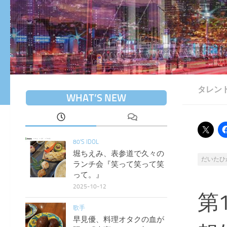
タレン
WHAT’S NEW
80'S IDOL
堀ちえみ、表参道で久々の
だいたひ
ランチ会『笑って笑って笑
って。』
2025-10-12
第
歌手
早見優、料理オタクの血が