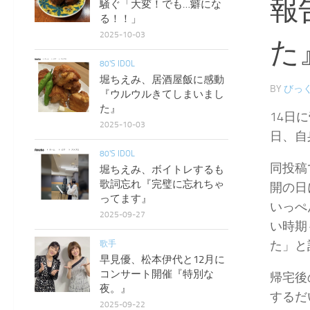
報
騒ぐ「大変！でも…癖にな
る！！」
2025-10-03
た
80'S IDOL
堀ちえみ、居酒屋飯に感動
BY
びっく
『ウルウルきてしまいまし
た』
14日
2025-10-03
日、自
80'S IDOL
同投稿
堀ちえみ、ボイトレするも
歌詞忘れ『完璧に忘れちゃ
開の日
ってます』
いっぺ
2025-09-27
い時期
た」と
歌手
早見優、松本伊代と12月に
コンサート開催『特別な
帰宅後
夜。』
するだ
2025-09-22