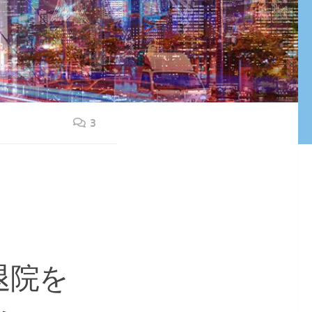
3
退院を