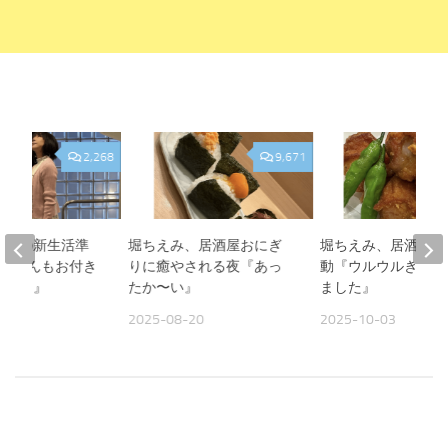
2,268
9,671
、娘の新生活準
堀ちえみ、居酒屋おにぎ
堀ちえみ、居酒屋飯
『Sくんもお付き
りに癒やされる夜『あっ
動『ウルウルきてし
がとう』
たか〜い』
ました』
13
2025-08-20
2025-10-03