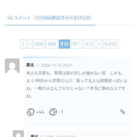
コメント
111,966件のフィードバック
1
«
908
909
910
911
912
»
6,452
匿名
2025-11-12 20:51
本人も旦那も、客席は前の方しか撮れない笑 しかも、
もう1列目から空席だらけ。座ってる人も関係者っぽいよ
ね。一般の人なんてゼロじゃない？本当に惨めな人です
ね。
+44
-1
匿名
2025-11-12 20:54