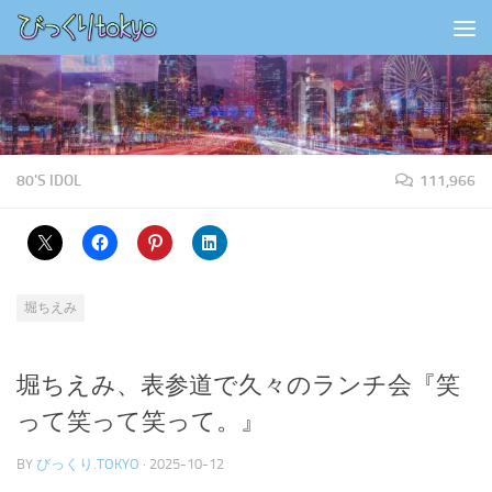
コンテンツの下
80'S IDOL
111,966
堀ちえみ
堀ちえみ、表参道で久々のランチ会『笑
って笑って笑って。』
BY
びっくり.TOKYO
·
2025-10-12