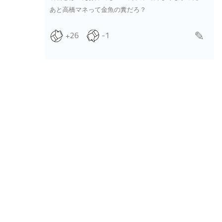
あと高橋マネって金魚の糞だろ？
+26
-1