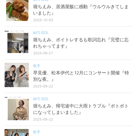
堀ちえみ、居酒屋飯に感動『ウルウルきてしま
いました』
2025-10-03
80'S IDOL
堀ちえみ、ボイトレするも歌詞忘れ『完璧に忘
れちゃってます』
2025-09-27
歌手
早見優、松本伊代と12月にコンサート開催『特
別な夜。』
2025-09-22
80'S IDOL
堀ちえみ、帰宅途中に大雨トラブル『ボトボト
になってしまいました』
2025-09-22
歌手