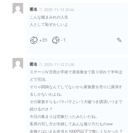
匿名
2025-11-12 20:44
こんな嘘まみれの人生
人として恥ずかしいよ
+35
-1
匿名
2025-11-12 21:26
ステージⅣ舌癌が手術で原発巣全て取り切れて半年ほ
どで完治。
そりゃ闘病なんてしてないから家族愛を売りに講演す
るしかないわよね。
その家族すらもバラバラという大嘘つき講演いつまで
続けるのさ？
今日の集まりは悲惨だったみたいだね。
客席の写し方が夫婦してあんな撮り方だものww
名物とはいえお弁当も1000円以下で悔しくなかった？