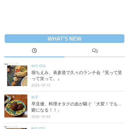
WHAT’S NEW
80'S IDOL
堀ちえみ、表参道で久々のランチ会『笑って笑
って笑って。』
2025-10-12
歌手
早見優、料理オタクの血が騒ぐ「大変！でも…
癖になる！！」
2025-10-03
80'S IDOL