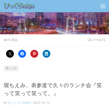
コンテンツの下
80'S IDOL
111,972
堀ちえみ
堀ちえみ、表参道で久々のランチ会『笑
って笑って笑って。』
BY
びっくり.TOKYO
·
2025-10-12