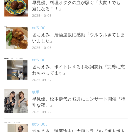
早見優、料理オタクの血が騒ぐ「大変！でも…
癖になる！！」
2025-10-03
80'S IDOL
堀ちえみ、居酒屋飯に感動『ウルウルきてしま
いました』
2025-10-03
80'S IDOL
堀ちえみ、ボイトレするも歌詞忘れ『完璧に忘
れちゃってます』
2025-09-27
歌手
早見優、松本伊代と12月にコンサート開催『特
別な夜。』
2025-09-22
80'S IDOL
堀ちえみ、帰宅途中に大雨トラブル『ボトボト