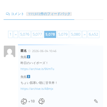
コメント
111,972件のフィードバック
1
«
5,076
5,077
5,078
5,079
5,080
»
6,452
匿名
2026-06-04 10:46
魚拓
昨日のハイポーズ！
https://archive.is/9VmTu
魚拓
ちょい肌寒い朝に甘辛丼！
https://archive.is/ABmjx
+18