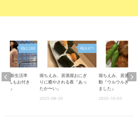
2,268
9,671
、娘の新生活準
堀ちえみ、居酒屋おにぎ
堀ちえみ、居酒屋飯
『Sくんもお付き
りに癒やされる夜『あっ
動『ウルウルきてし
がとう』
たか〜い』
ました』
13
2025-08-20
2025-10-03