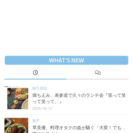
WHAT’S NEW
80'S IDOL
堀ちえみ、表参道で久々のランチ会『笑って笑
って笑って。』
2025-10-12
歌手
早見優、料理オタクの血が騒ぐ「大変！でも…