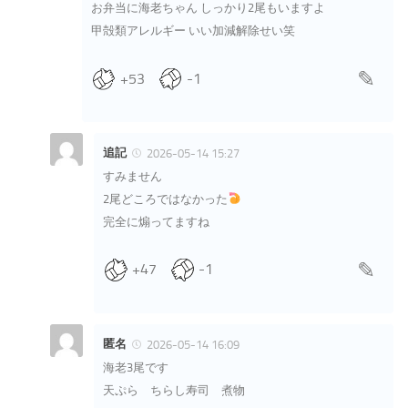
お弁当に海老ちゃん しっかり2尾もいますよ
甲殻類アレルギー いい加減解除せい笑
+53
-1
追記
2026-05-14 15:27
すみません
2尾どころではなかった
完全に煽ってますね
+47
-1
匿名
2026-05-14 16:09
海老3尾です
天ぷら ちらし寿司 煮物