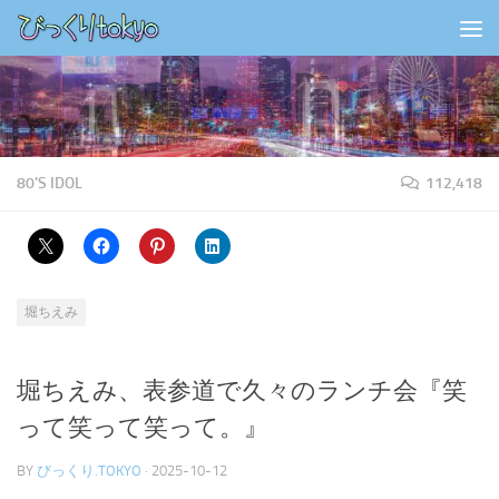
コンテンツの下
80'S IDOL
112,418
堀ちえみ
堀ちえみ、表参道で久々のランチ会『笑
って笑って笑って。』
BY
びっくり.TOKYO
·
2025-10-12