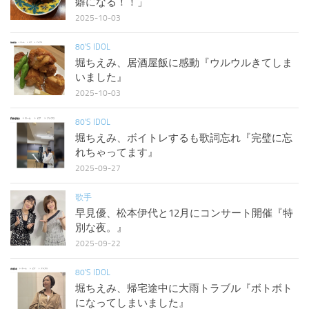
癖になる！！」
2025-10-03
80'S IDOL
堀ちえみ、居酒屋飯に感動『ウルウルきてしま
いました』
2025-10-03
80'S IDOL
堀ちえみ、ボイトレするも歌詞忘れ『完璧に忘
れちゃってます』
2025-09-27
歌手
早見優、松本伊代と12月にコンサート開催『特
別な夜。』
2025-09-22
80'S IDOL
堀ちえみ、帰宅途中に大雨トラブル『ボトボト
になってしまいました』