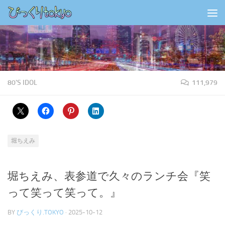
コンテンツの下
80'S IDOL
111,979
堀ちえみ
堀ちえみ、表参道で久々のランチ会『笑
って笑って笑って。』
BY
びっくり.TOKYO
·
2025-10-12