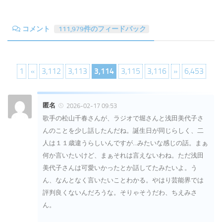
コメント
111,979件のフィードバック
1
«
3,112
3,113
3,114
3,115
3,116
»
6,453
匿名
2026-02-17 09:53
歌手の松山千春さんが、ラジオで堀さんと浅田美代子さ
んのことを少し話したんだね。誕生日が同じらしく、二
人は１１歳違うらしいんですが…みたいな感じの話。まぁ
何か言いたいけど、まぁそれは言えないわね。ただ浅田
美代子さんは可愛いかったとか話してたみたいよ。う
ん、なんとなく言いたいことわかる。やはり芸能界では
評判良くないんだろうな。そりゃそうだわ、ちえみさ
ん。