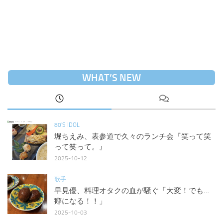
WHAT’S NEW
80'S IDOL
堀ちえみ、表参道で久々のランチ会『笑って笑
って笑って。』
2025-10-12
歌手
早見優、料理オタクの血が騒ぐ「大変！でも…
癖になる！！」
2025-10-03