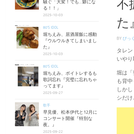
不
騒ぐ「大変！でも…癖にな
る！！」
2025-10-03
た
80'S IDOL
堀ちえみ、居酒屋飯に感動
BY
びっく
『ウルウルきてしまいまし
た』
タレン
2025-10-03
いやり
80'S IDOL
堀は「
堀ちえみ、ボイトレするも
歌詞忘れ『完璧に忘れちゃ
も背中
ってます』
しかし
2025-09-27
シだけ
歌手
早見優、松本伊代と12月に
コンサート開催『特別な
夜。』
2025-09-22