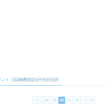
メント
2,266件のフィードバック
1
«
28
29
30
31
32
»
152