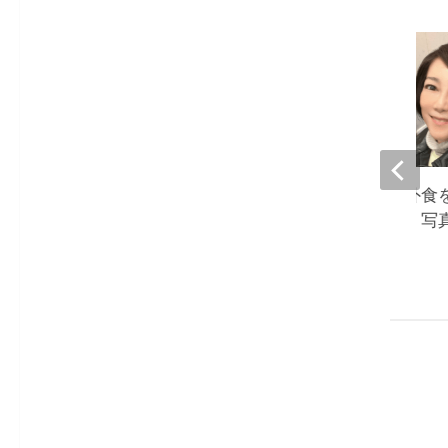
堀ちえみ、夫との外食
人よりも食べる私。写
て驚き』
2023-01-09