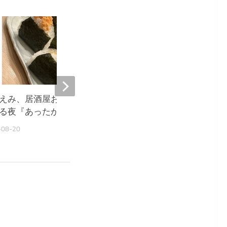
9,671
えみ、居酒屋おにぎりに癒や
堀ちえみ、居酒屋飯に感
る夜『あったか〜い』
ウルきてしまいました』
-08-20
2025-10-03