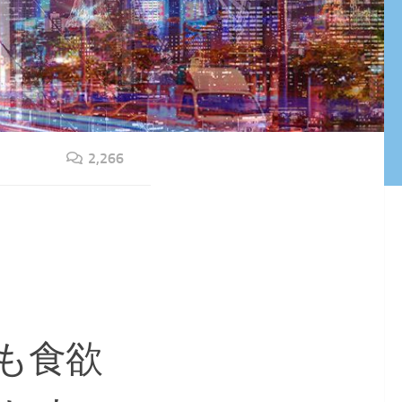
2,266
も食欲