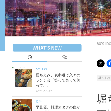
80'S ID
WHAT’S NEW
80'S IDOL
堀ちえみ、表参道で久々の
堀ちえみ
ランチ会『笑って笑って笑
って。』
2025-10-12
堀
歌手
早見優、料理オタクの血が