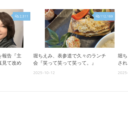
2,311
112,169
を報告『主
堀ちえみ、表参道で久々のランチ
堀ち
真見て改め
会『笑って笑って笑って。』
され
2025-10-12
2025