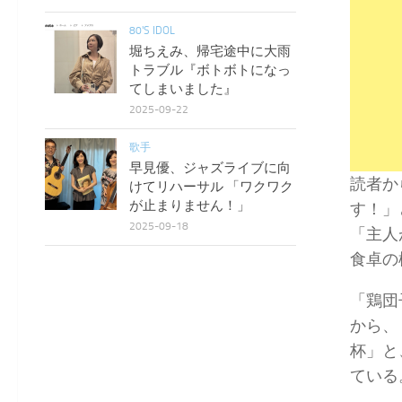
80'S IDOL
堀ちえみ、帰宅途中に大雨
トラブル『ボトボトになっ
てしまいました』
2025-09-22
歌手
早見優、ジャズライブに向
読者か
けてリハーサル 「ワクワク
が止まりません！」
す！」
2025-09-18
「主人
食卓の
「鶏団
から、
杯」と
ている