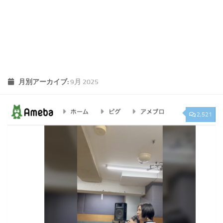
月別アーカイブ:
9月 2025
2,521