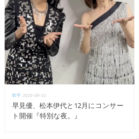
歌手
2025-09-22
早見優、松本伊代と12月にコンサー
ト開催『特別な夜。』