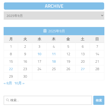
ARCHIVE
Archive
2025年9月
月
火
水
木
金
土
日
1
2
3
4
5
6
7
8
9
10
11
12
13
14
15
16
17
18
19
20
21
22
23
24
25
26
27
28
29
30
« 8月
10月 »
検
索: