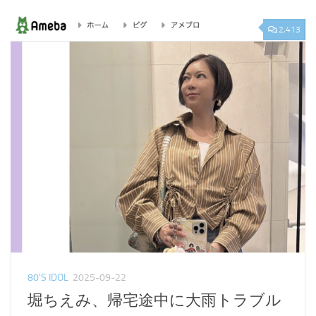
2,413
80'S IDOL
2025-09-22
堀ちえみ、帰宅途中に大雨トラブル