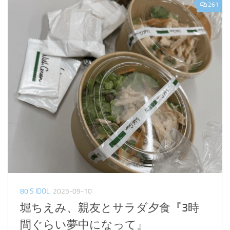
261
80'S IDOL
2025-09-10
堀ちえみ、親友とサラダ夕食『3時
間ぐらい夢中になって』