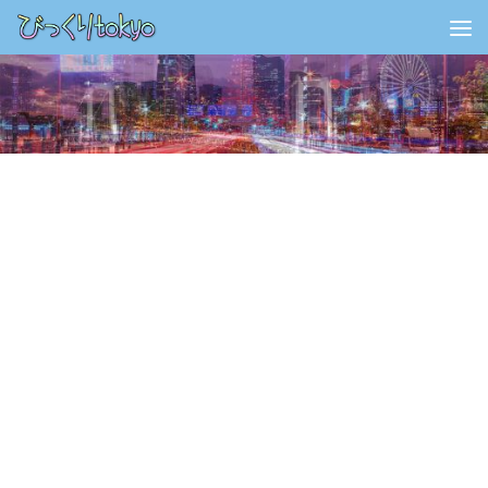
コンテンツの下