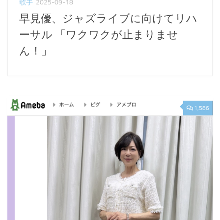
歌手
2025-09-18
早見優、ジャズライブに向けてリハ
ーサル 「ワクワクが止まりませ
ん！」
1,586