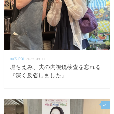
80'S IDOL
2025-09-11
堀ちえみ、夫の内視鏡検査を忘れる
『深く反省しました』
5